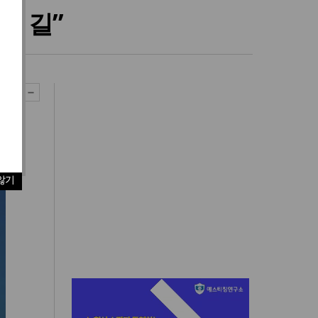
는 길”
않기