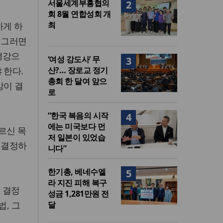
서울세계부흥협의
2
회 8월 연합성회 개
최
하게 하
 그러면
평강으
‘여성 강도사’ 무
3
 한다.
산?… 장로교 정기
총회 한 달여 앞으
강이 결
로
“한국 복음의 시작
4
에는 미국보다 먼
르신 목
저 일본이 있었습
 결정하
니다”
한기총, 베네수엘
5
라 지진 피해 복구
이 결정
성금 1,281만원 전
, 그
달