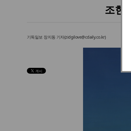
조현삼
기독일보
장지동 기자
(
zidgilove@cdaily.co.kr
)