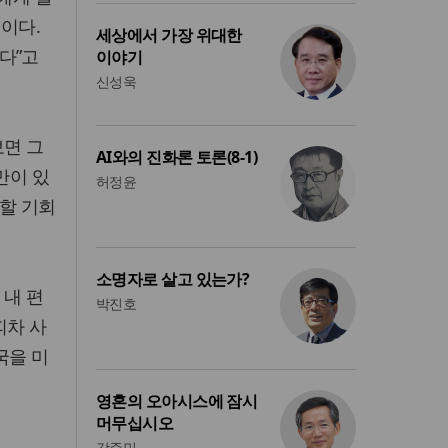
이다.
세상에서 가장 위대한
다”고
이야기
신성욱
보면 그
AI와의 진화론 토론(8-1)
만이 있
허정윤
개할 기회
소명자로 살고 있는가?
 내 편
박진호
피차 사
국을 미
영혼의 오아시스에 잠시
머무십시오
강준민