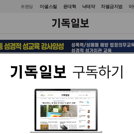
미셸스틸
윤대혁
낙태약
차별금지법
이
트랜딩
목회·신학
입력 2022. 12. 26 14:45