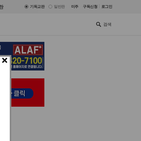
|
란
기독교판
일반판
미주
구독신청
로그인
×