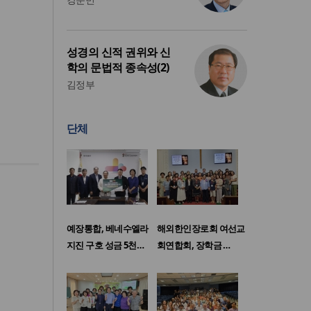
성경의 신적 권위와 신
학의 문법적 종속성(2)
김정부
단체
예장통합, 베네수엘라
해외한인장로회 여선교
지진 구호 성금 5천…
회연합회, 장학금 …