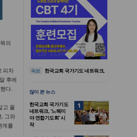
제목의
한기연 “전쟁을 부르는 정책을
중단하라”
정신건강 치료 인프라 부족…
정신질환 평생유병률 27.8%,
대한민국 경찰을 품는 기도와
고 피차
속보
중증 입원·재활 확충 과제
선교의 현장
한국교회 국가기도 네트워크,
‘느헤미야 연합기도회’ 시작
“기도로 시작한 스틸 美 대사,
 말 후에
한미동맹의 가교 되어주길”
한기연 “전쟁을 부르는 정책을
 했다.
많이 본 뉴스
중단하라”
정신건강 치료 인프라 부족…
정신질환 평생유병률 27.8%,
한국교회 국가기도
1
말고 풀
중증 입원·재활 확충 과제
네트워크, ‘느헤미
, 그와
야 연합기도회’ 시
작
 관계를