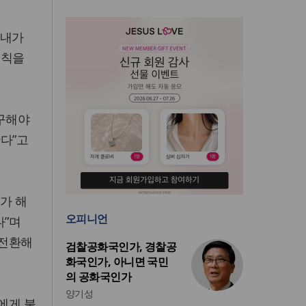
 내가
규칙을
 구해야
한다”고
가 해
오피니언
다”며
 전환해
검찰공화국인가, 경찰공
화국인가, 아니면 국민
의 공화국인가
양기성
에게 불