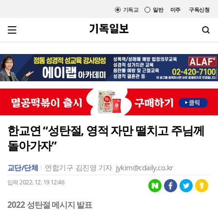
기독교
일반
미주
구독신청
한교연 “성탄절, 영적 자만 떨치고 주님께
돌아가자”
교단/단체
연합기구
김진영 기자
jykim@cdaily.co.kr
입력 2022. 12. 19 12:46
2022 성탄절 메시지 발표