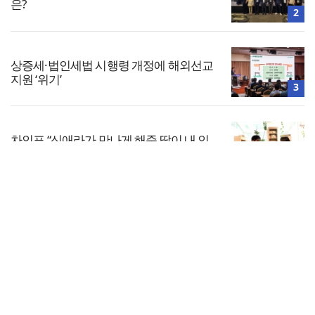
은?
2
상증세·법인세법 시행령 개정에 해외선교
지원 ‘위기’
3
차인표 “신애라가 만나게 해준 딸이 내 인
생을 바꿔”
4
전체보기
한남대·KAIST, 세계적 광자·전자기학 국제
학술대회 ‘PIERS’ 대전 유치
교회일반
5
교회
교회언론
회사소개
개인정보처리방침
PC버전
COPYRIGHT © 기독일보 ALL RIGHT RESERVED
인터뷰