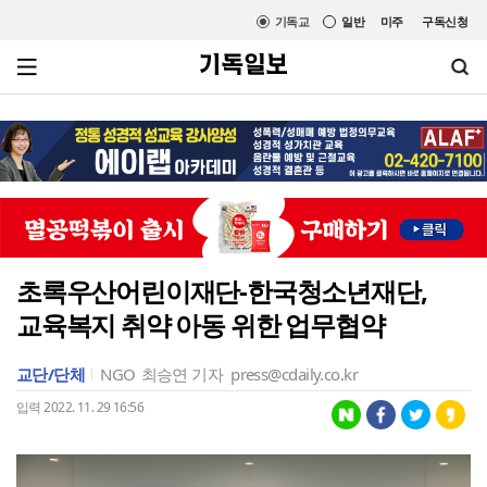
기독교
일반
미주
구독신청
초록우산어린이재단-한국청소년재단,
교육복지 취약 아동 위한 업무협약
교단/단체
NGO
최승연 기자
press@cdaily.co.kr
입력 2022. 11. 29 16:56