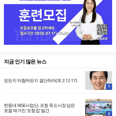
지금 인기 많은 뉴스
믿든지 타협하든지 결단하라(계 2:12-17)
1
한동대 RISE사업단, 포항 죽도시장 담은
로컬 매거진 ‘포항집’ 발간
2