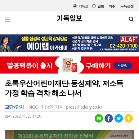
기독교
일반
미주
구독신청
초록우산어린이재단-동성제약, 저소득
가정 학습 격차 해소 나서
교단/단체
NGO
최승연 기자
press@cdaily.co.kr
입력 2022. 11. 25 17:20