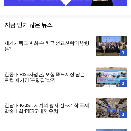
지금 인기 많은 뉴스
세계기독교 변화 속 한국 선교신학의 방향
은?
1
한동대 RISE사업단, 포항 죽도시장 담은
로컬 매거진 ‘포항집’ 발간
2
한남대·KAIST, 세계적 광자·전자기학 국제
학술대회 ‘PIERS’ 대전 유치
3