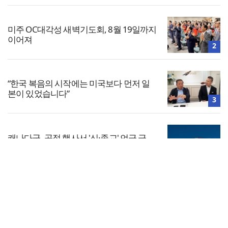
미주 OC대각성 새벽기도회, 8월 19일까지
이어져
2
“한국 복음의 시작에는 미국보다 먼저 일
본이 있었습니다”
3
캐나다군, 공적 행사서 '신·종교' 언급 금
지… 교계 거센 반발
4
전체보기
“기도로 시작한 스틸 美 대사, 한미동맹의
가교 되어주길”
교회일반
5
교회