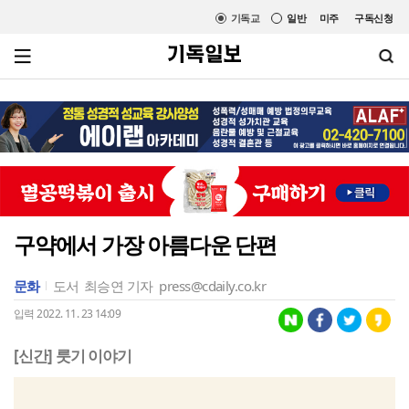
기독교
일반
미주
구독신청
구약에서 가장 아름다운 단편
문화
도서
최승연 기자
press@cdaily.co.kr
입력 2022. 11. 23 14:09
[신간] 룻기 이야기