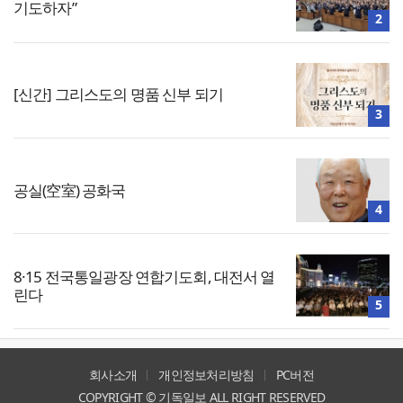
기도하자”
2
[신간] 그리스도의 명품 신부 되기
3
공실(空室) 공화국
4
8·15 전국통일광장 연합기도회, 대전서 열
린다
5
회사소개
개인정보처리방침
PC버전
COPYRIGHT © 기독일보 ALL RIGHT RESERVED