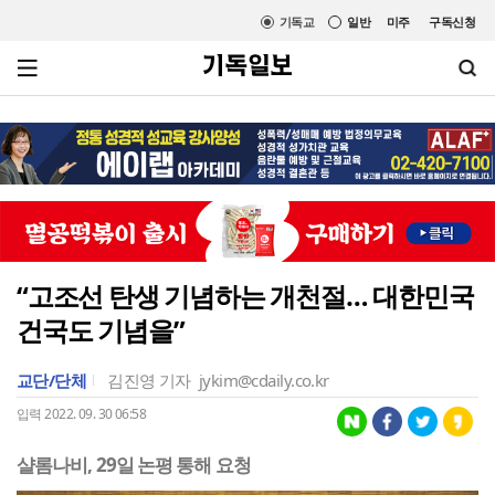
기독교
일반
미주
구독신청
“고조선 탄생 기념하는 개천절… 대한민국
건국도 기념을”
교단/단체
김진영 기자
jykim@cdaily.co.kr
입력 2022. 09. 30 06:58
샬롬나비, 29일 논평 통해 요청