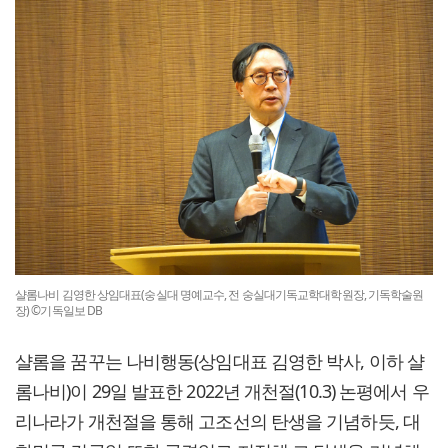
샬롬나비 김영한 상임대표(숭실대 명예교수, 전 숭실대기독교학대학원장, 기독학술원
장) ©기독일보 DB
샬롬을 꿈꾸는 나비행동(상임대표 김영한 박사, 이하 샬
롬나비)이 29일 발표한 2022년 개천절(10.3) 논평에서 우
리나라가 개천절을 통해 고조선의 탄생을 기념하듯, 대