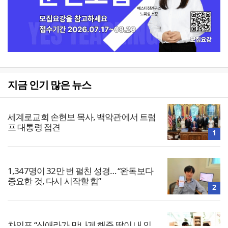
지금 인기 많은 뉴스
세계로교회 손현보 목사, 백악관에서 트럼
프 대통령 접견
1
1,347명이 32만 번 펼친 성경… “완독보다
중요한 것, 다시 시작할 힘”
2
차인표 “신애라가 만나게 해준 딸이 내 인