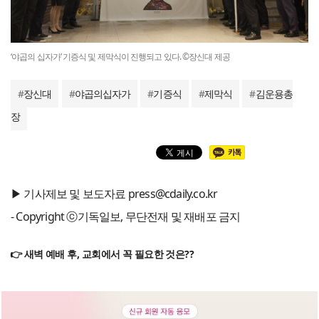
‘야곱의 십자가’ 기증식 및 제막식이 진행되고 있다. ©장신대 제공
#
장신대
#
야곱의십자가
#
기증식
#
제막식
#
김운용총
장
▶ 기사제보 및 보도자료 press@cdaily.co.kr
- Copyright ⓒ기독일보, 무단전재 및 재배포 금지
👉 새벽 예배 후, 교회에서 꼭 필요한 것은??