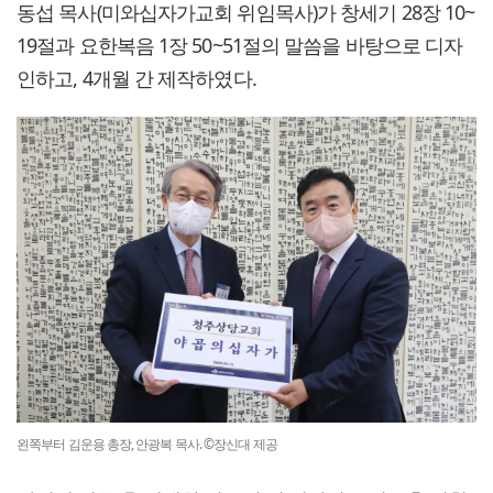
동섭 목사(미와십자가교회 위임목사)가 창세기 28장 10~
19절과 요한복음 1장 50~51절의 말씀을 바탕으로 디자
인하고, 4개월 간 제작하였다.
왼쪽부터 김운용 총장, 안광복 목사. ©장신대 제공