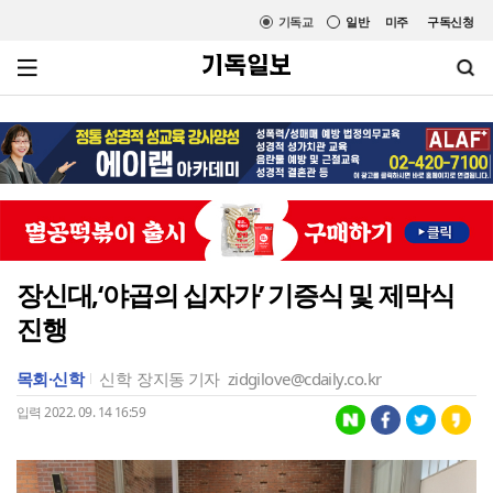
기독교
일반
미주
구독신청
장신대,‘야곱의 십자가’ 기증식 및 제막식
진행
목회·신학
신학
장지동 기자
zidgilove@cdaily.co.kr
입력 2022. 09. 14 16:59