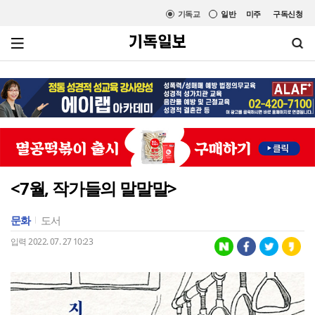
기독교
일반
미주
구독신청
<7월, 작가들의 말말말>
문화
도서
입력 2022. 07. 27 10:23