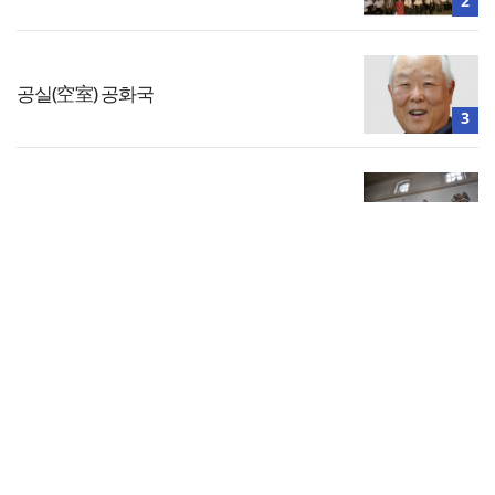
2
공실(空室) 공화국
3
브리스길라 부부의 신앙(2)
4
전체보기
[신간] 그리스도의 명품 신부 되기
교회일반
5
교회
교회언론
회사소개
개인정보처리방침
PC버전
COPYRIGHT © 기독일보 ALL RIGHT RESERVED
인터뷰