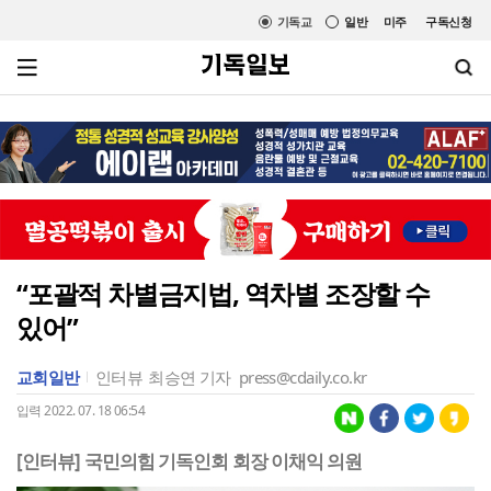
기독교
일반
미주
구독신청
“포괄적 차별금지법, 역차별 조장할 수
있어”
교회일반
인터뷰
최승연 기자
press@cdaily.co.kr
입력 2022. 07. 18 06:54
[인터뷰] 국민의힘 기독인회 회장 이채익 의원