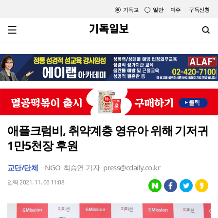
기독교
일반
미주
구독신청
애플크럼비, 취약계층 영유아 위해 기저귀
1만5천장 후원
교단/단체
NGO
최승연 기자
press@cdaily.co.kr
입력 2021. 11. 06 11:08