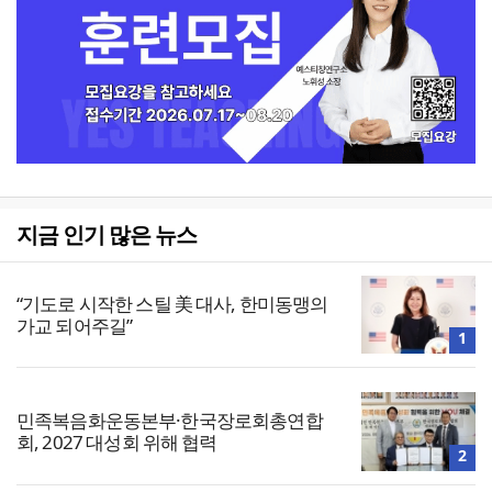
지금 인기 많은 뉴스
“기도로 시작한 스틸 美 대사, 한미동맹의
가교 되어주길”
1
민족복음화운동본부·한국장로회총연합
회, 2027 대성회 위해 협력
2