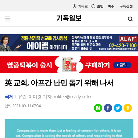
기독교
일반
미주
구독신청
英 교회, 아프간 난민 돕기 위해 나서
국제
유럽
이미경 기자
mklee@cdaily.co.kr
입력 2021. 09. 11 07:34