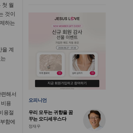
 첫 월
는 것이
억제하는
간을 계
있는
관련해서
오피니언
 비용
우리 모두는 귀향을 꿈
 비용절
꾸는 오디세우스다
풍부함에
정재우