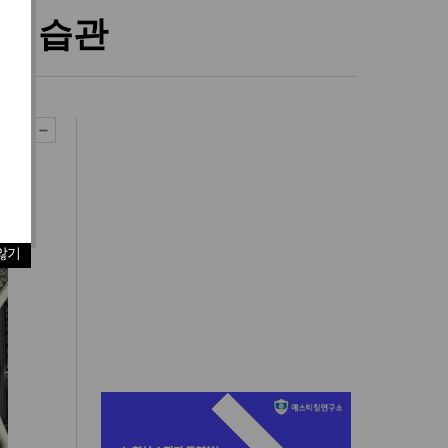
리 습관
않기