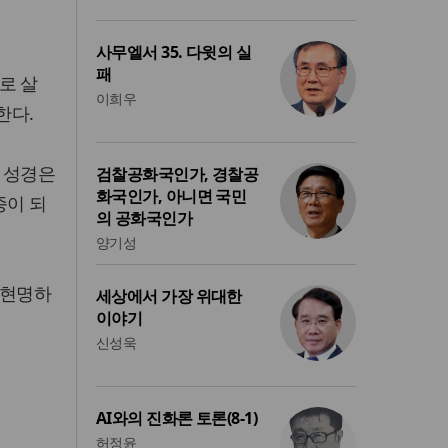
사무엘서 35. 다윗의 실
패
로 살
이희우
한다.
 성경은
검찰공화국인가, 경찰공
화국인가, 아니면 국민
종이 되
의 공화국인가
양기성
 현명하
세상에서 가장 위대한
이야기
신성욱
AI와의 진화론 토론(8-1)
허정윤