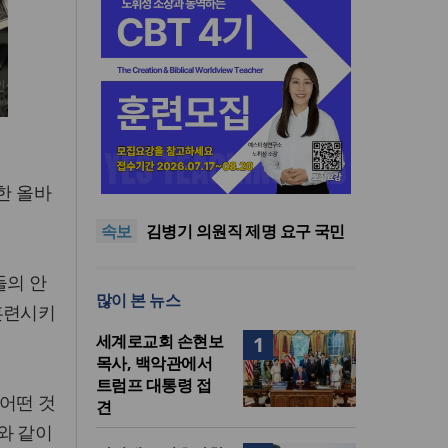
기감 이대위, 감신대 도서관에
퀴어서적 ‘별도 부스’ 마련 조치
2026년 상반기 탈북민 입국 63
한 올바
명… 전년 동기 대비 34.4% 감
오픈AI, 차세대 AI 모델 ‘아스트
속보
소
라’ 일부 활동 중단… “중대한 사
김병기 의원직 제명 요구 국민
이버 공격 역량 배제 못해”
동의청원… 13개 비위 의혹 경
오세훈, 용산공원 아파트 건설
찰 수사 11개월째
관측에 재차 반대… “미래세대
기감 이대위, 감신대 도서관에
들의 안
많이 본 뉴스
위한 국가적 자산”
퀴어서적 ‘별도 부스’ 마련 조치
2026년 상반기 탈북민 입국 63
훈련시키
명… 전년 동기 대비 34.4% 감
세계로교회 손현보
1
소
목사, 백악관에서
트럼프 대통령 접
어떤 것
견
래와 같이