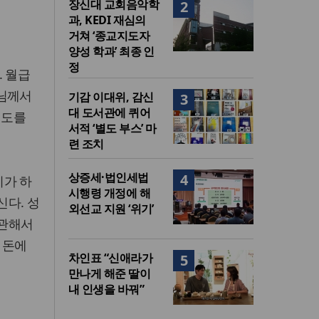
장신대 교회음악학
2
과, KEDI 재심의
거쳐 ‘종교지도자
양성 학과’ 최종 인
정
. 월급
나님께서
기감 이대위, 감신
3
대 도서관에 퀴어
태도를
서적 ‘별도 부스’ 마
련 조치
상증세·법인세법
4
리가 하
시행령 개정에 해
다. 성
외선교 지원 ‘위기’
 관해서
 돈에
차인표 “신애라가
5
만나게 해준 딸이
내 인생을 바꿔”