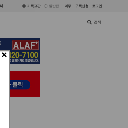
|
란
기독교판
일반판
미주
구독신청
로그인
×