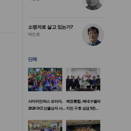
소명자로 살고 있는가?
박진호
단체
사마리안퍼스 코리아,
예장통합, 베네수엘라
2026 OCC선물상자 사…
지진 구호 성금 5천…