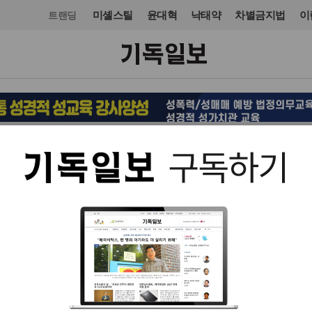
미셸스틸
윤대혁
낙태약
차별금지법
이
트랜딩
교회일반
입력 2021. 08. 05 20:32