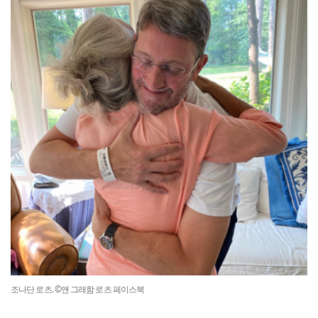
조나단 로츠. ©앤 그래함 로츠 페이스북