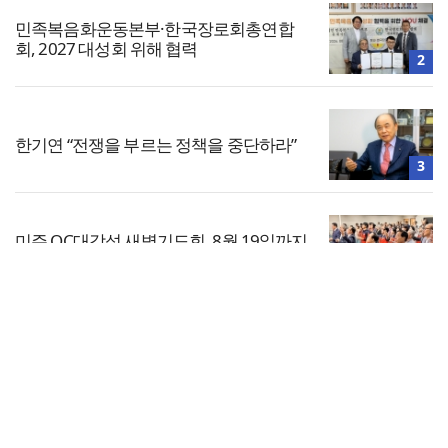
민족복음화운동본부·한국장로회총연합
회, 2027 대성회 위해 협력
2
한기연 “전쟁을 부르는 정책을 중단하라”
3
미주 OC대각성 새벽기도회, 8월 19일까지
이어져
4
전체보기
“한국 복음의 시작에는 미국보다 먼저 일
본이 있었습니다”
교회일반
5
교회
교회언론