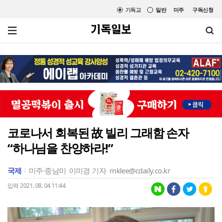
기독교
일반
미주
구독신청
코로나서 회복된 故 빌리 그래함 손자
“하나님을 찬양하라!”
국제
미주·중남미
이미경 기자
mklee@cdaily.co.kr
입력 2021. 08. 04 11:44