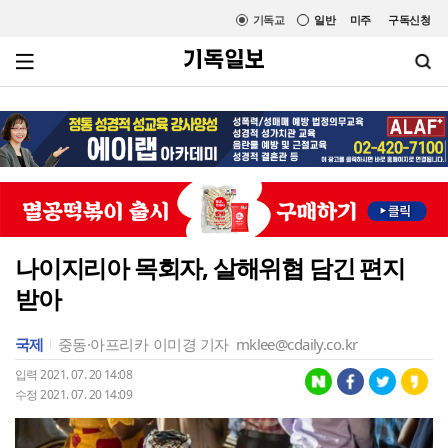
기독교
일반
미주
구독신청
나이지리아 목회자, 살해위협 담긴 편지
받아
국제
중동·아프리카
이미경 기자
mklee@cdaily.co.kr
입력 2021. 07. 20 14:08
수정 2021. 07. 20 14:09