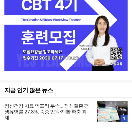
지금 인기 많은 뉴스
정신건강 치료 인프라 부족… 정신질환 평
생유병률 27.8%, 중증 입원·재활 확충 과
제
1