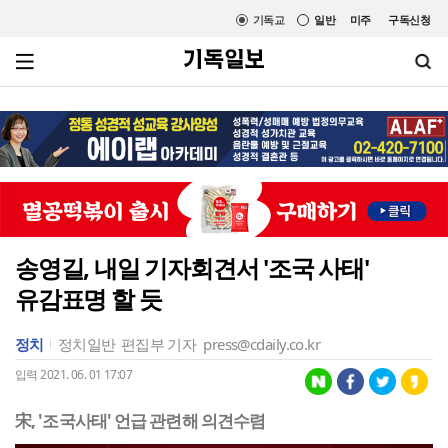
기독교
일반
미주
구독신청
송영길, 내일 기자회견서 '조국 사태'
유감표명 할 듯
정치
정치일반
편집부 기자
press@cdaily.co.kr
입력 2021. 06. 01 17:07
宋, '조국사태' 언급 관련해 의견수렴