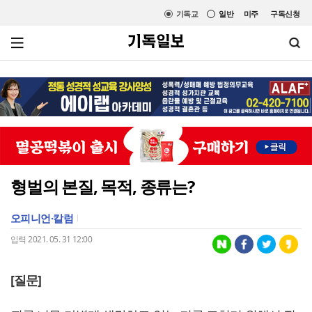
기독교
일반
미주
구독신청
형벌의 본질, 목적, 종류는?
오피니언·칼럼
입력 2021. 05. 31 12:00
[질문]