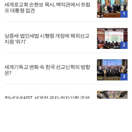
세계로교회 손현보 목사, 백악관에서 트럼
프 대통령 접견
1
상증세·법인세법 시행령 개정에 해외선교
지원 ‘위기’
2
세계기독교 변화 속 한국 선교신학의 방향
은?
3
한남대·KAIST, 세계적 광자·전자기학 국제
학술대회 ‘PIERS’ 대전 유치
4
전체보기
느헤미야 연합기도회, ‘왕의 기도’로 나라·