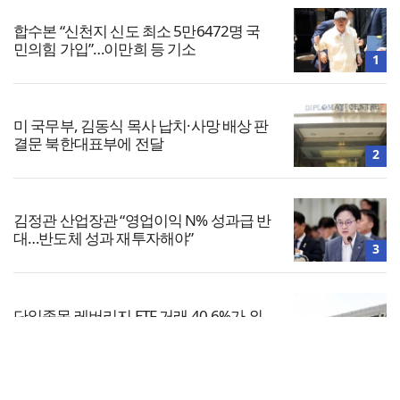
합수본 “신천지 신도 최소 5만6472명 국
민의힘 가입”…이만희 등 기소
1
미 국무부, 김동식 목사 납치·사망 배상 판
결문 북한대표부에 전달
2
김정관 산업장관 “영업이익 N% 성과급 반
대…반도체 성과 재투자해야”
3
단일종목 레버리지 ETF 거래 40.6%가 외
국인…과다호가부담금 도입 추진
4
전체보기