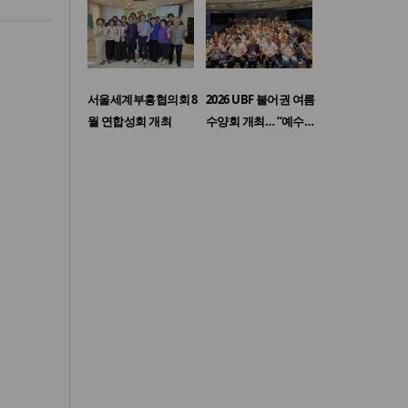
서울세계부흥협의회 8
2026 UBF 불어권 여름
월 연합성회 개최
수양회 개최… “예수…