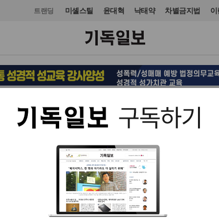
미셸스틸
윤대혁
낙태약
차별금지법
이
트랜딩
사회
입력 2021. 04. 29 16:19