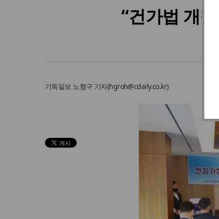
“건가법 개정
기독일보
노형구 기자
(
hgroh@cdaily.co.kr
)