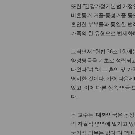
또한 “건강가정기본법 개정
비혼동거 커플·동성커플 등도
혼인한 부부들과 동일한 법적
가족의 한 유형으로 법제화해
그러면서 “헌법 36조 1항
양성평등을 기초로 성립되고
나왔다”며 “이는 혼인 및 
명시한 것이다. 가령 다음세
있고, 이에 따른 상속·연금
다.
음 교수는 “대한민국은 동성
의 자율적 영역에 맡기고 있
국가적 의무는 없다”며 “왜