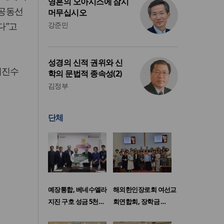
영혼의 오아시스에 잠시
 공동선
머무십시오
다”고
강준민
성경의 신적 권위와 신
이진수
학의 문법적 종속성(2)
김정부
단체
예장통합, 베네수엘라
해외한인장로회 여선교
지진 구호 성금 5천…
회연합회, 장학금 …