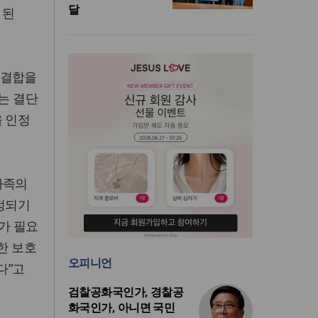
달
 된
 결합을
는 결단
을 인정
가족의
결정되기
가 필요
한 보호
오피니언
다”고
검찰공화국인가, 경찰공
화국인가, 아니면 국민