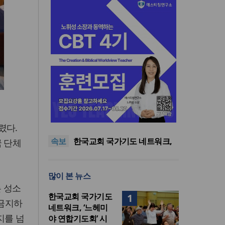
한기연 “전쟁을 부르는 정책을
중단하라”
정신건강 치료 인프라 부족…
렸다.
정신질환 평생유병률 27.8%,
대한민국 경찰을 품는 기도와
속보
중증 입원·재활 확충 과제
선교의 현장
한국교회 국가기도 네트워크,
국 단체
‘느헤미야 연합기도회’ 시작
“기도로 시작한 스틸 美 대사,
한미동맹의 가교 되어주길”
한기연 “전쟁을 부르는 정책을
많이 본 뉴스
중단하라”
정신건강 치료 인프라 부족…
는 성소
정신질환 평생유병률 27.8%,
한국교회 국가기도
1
중증 입원·재활 확충 과제
 금지하
네트워크, ‘느헤미
지를 넘
야 연합기도회’ 시