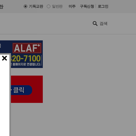
|
란
기독교판
일반판
미주
구독신청
로그인
×