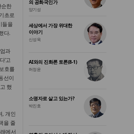
의 공화국인가
단순한
양기성
 기초로
 이들을
세상에서 가장 위대한
이야기
했다.
신성욱
존엄과
다’고
AI와의 진화론 토론(8-1)
 보호를
허정윤
공동선이
고 했
소명자로 살고 있는가?
박진호
, 개인
택을 줄
아래에서