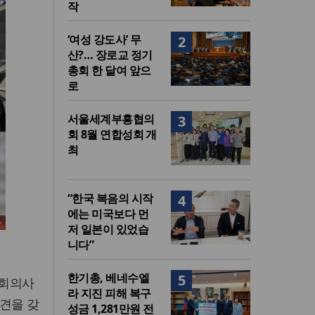
작
‘여성 강도사’ 무
2
산?… 장로교 정기
총회 한 달여 앞으
로
서울세계부흥협의
3
회 8월 연합성회 개
최
“한국 복음의 시작
4
에는 미국보다 먼
저 일본이 있었습
니다”
한기총, 베네수엘
5
국회의사
라 지진 피해 복구
견을 갖
성금 1,281만원 전