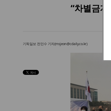
“차별금지법
‘
기독일보
전민수 기자
(
msjeon@cdaily.co.kr
)