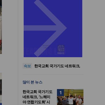
한기연 “전쟁을 부르는 정책을
중단하라”
정신건강 치료 인프라 부족…
정신질환 평생유병률 27.8%,
대한민국 경찰을 품는 기도와
속보
중증 입원·재활 확충 과제
선교의 현장
한국교회 국가기도 네트워크,
‘느헤미야 연합기도회’ 시작
“기도로 시작한 스틸 美 대사,
한미동맹의 가교 되어주길”
한기연 “전쟁을 부르는 정책을
많이 본 뉴스
중단하라”
정신건강 치료 인프라 부족…
정신질환 평생유병률 27.8%,
한국교회 국가기도
1
중증 입원·재활 확충 과제
네트워크, ‘느헤미
야 연합기도회’ 시