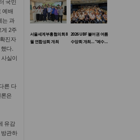
터 국민
로 예배
제는 과
게 2주
서울세계부흥협의회 8
2026 UBF 불어권 여름
 확진자
월 연합성회 개최
수양회 개최… “예수…
 했다.
 사실이
다른 다
언론은
게 유감
 방관하