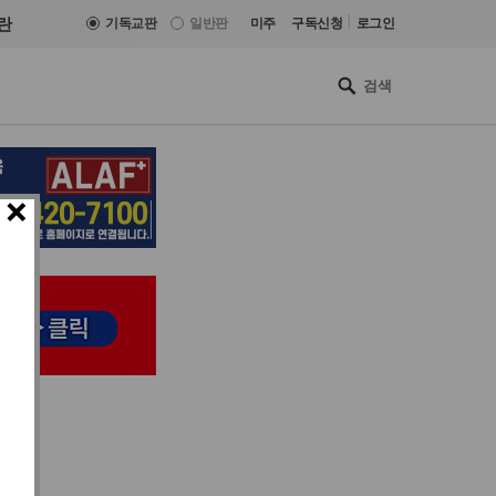
|
란
기독교판
일반판
미주
구독신청
로그인
×