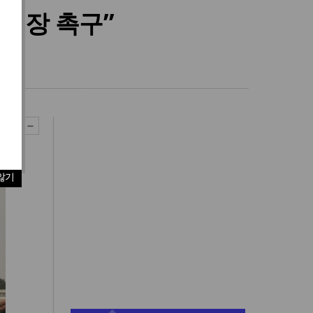
 보장 촉구”
발표
않기