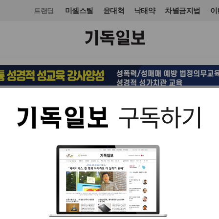
미셸스틸
윤대혁
낙태약
차별금지법
이
트랜딩
교회일반
입력 2021. 03. 12 18:15