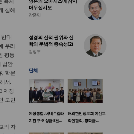
는 육체
영혼의 오아시스에 잠시
머무십시오
게 침해
강준민
 반대
성경의 신적 권위와 신
학의 문법적 종속성(2)
에 우리
김정부
원 평등
이 법안
단체
, 학문
해서,
그 제정
인 도민
예장통합, 베네수엘라
해외한인장로회 여선교
지진 구호 성금 5천…
회연합회, 장학금 …
교의 자