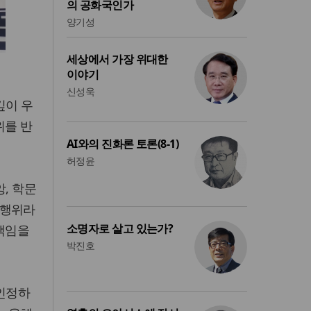
의 공화국인가
양기성
세상에서 가장 위대한
이야기
신성욱
깊이 우
위를 반
AI와의 진화론 토론(8-1)
허정윤
, 학문
경행위라
소명자로 살고 있는가?
 책임을
박진호
 인정하