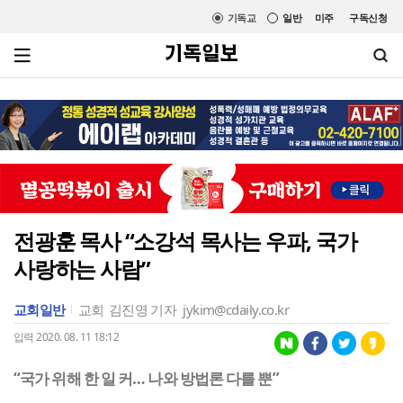
기독교
일반
미주
구독신청
전광훈 목사 “소강석 목사는 우파, 국가
사랑하는 사람”
교회일반
교회
김진영 기자
jykim@cdaily.co.kr
입력 2020. 08. 11 18:12
“국가 위해 한 일 커… 나와 방법론 다를 뿐”