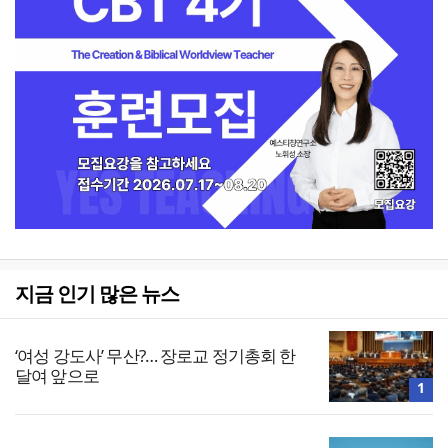
지금 인기 많은 뉴스
‘여성 강도사’ 무산?… 장로교 정기총회 한
달여 앞으로
1