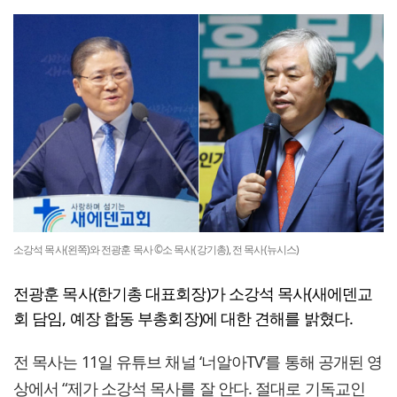
소강석 목사(왼쪽)와 전광훈 목사 ©소 목사(강기총), 전 목사(뉴시스)
전광훈 목사(한기총 대표회장)가 소강석 목사(새에덴교
회 담임, 예장 합동 부총회장)에 대한 견해를 밝혔다.
전 목사는 11일 유튜브 채널 ‘너알아TV’를 통해 공개된 영
상에서 “제가 소강석 목사를 잘 안다. 절대로 기독교인