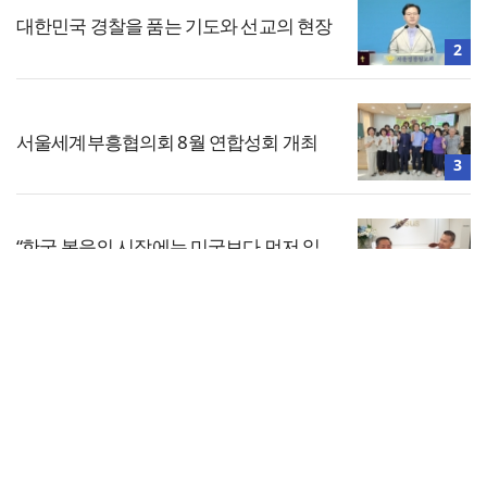
대한민국 경찰을 품는 기도와 선교의 현장
2
서울세계부흥협의회 8월 연합성회 개최
3
“한국 복음의 시작에는 미국보다 먼저 일
본이 있었습니다”
4
전체보기
한국교회 국가기도 네트워크, ‘느헤미야
연합기도회’ 시작
교회일반
5
교회
교회언론
회사소개
개인정보처리방침
PC버전