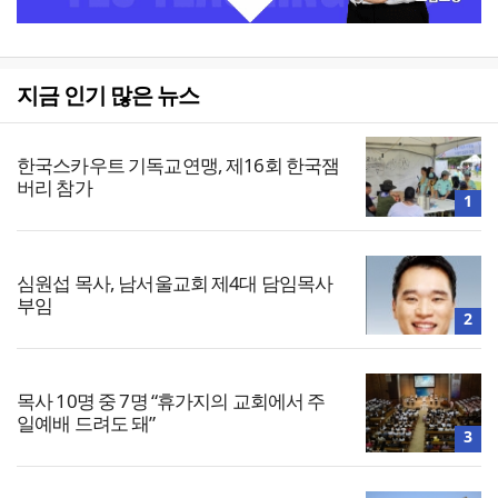
지금 인기 많은 뉴스
한국스카우트 기독교연맹, 제16회 한국잼
버리 참가
1
심원섭 목사, 남서울교회 제4대 담임목사
부임
2
목사 10명 중 7명 “휴가지의 교회에서 주
일예배 드려도 돼”
3