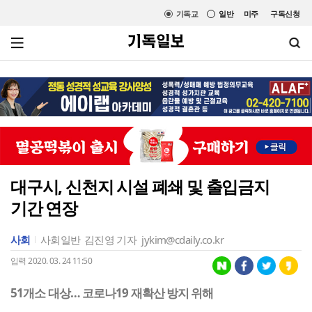
기독교
일반
미주
구독신청
대구시, 신천지 시설 폐쇄 및 출입금지
기간 연장
사회
사회일반
김진영 기자
jykim@cdaily.co.kr
입력 2020. 03. 24 11:50
51개소 대상… 코로나19 재확산 방지 위해