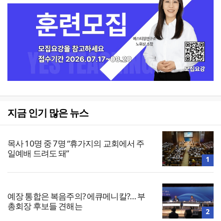
지금 인기 많은 뉴스
목사 10명 중 7명 “휴가지의 교회에서 주
일예배 드려도 돼”
1
예장 통합은 복음주의? 에큐메니칼?… 부
총회장 후보들 견해는
2