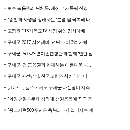
보수 복음주의 단체들, 개신교·카톨릭 신앙
"증언과 사명을 방해하는 '분열'을 극복해 내
고장원 CTS기독교TV 사장 취임 감사예배
구세군 2017 자선냄비, 전년 대비 3억 가량 더
구세군, Acts29 연예인합창단과 함께 ‘연탄 날
구세군, 전 금융권과 함께하는 아름다운나눔
구세군 자선냄비, 한국교회와 함께 ‘나부터
[CD포토] 광주에서도 구세군 자선냄비 시작
"학원휴일휴무제 청와대 청원운동에 적극 동
"종교개혁500주년은 축복…다시 일어서는 계