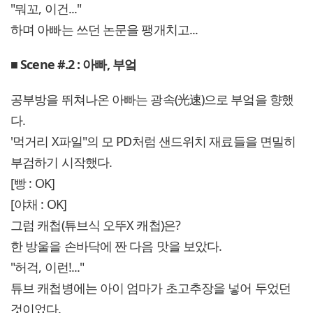
"뭐꼬, 이건..."
하며 아빠는 쓰던 논문을 팽개치고...
■ Scene #.2 : 아빠, 부엌
공부방을 뛰쳐나온 아빠는 광속(光速)으로 부엌을 향했
다.
'먹거리 X파일"의 모 PD처럼 샌드위치 재료들을 면밀히
부검하기 시작했다.
[빵 : OK]
[야채 : OK]
그럼 캐첩(튜브식 오뚜X 캐첩)은?
한 방울을 손바닥에 짠 다음 맛을 보았다.
"허걱, 이런!..."
튜브 캐첩병에는 아이 엄마가 초고추장을 넣어 두었던
것이었다.