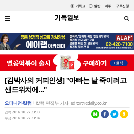
기독교
일반
미주
구독신청
[김박사의 커피인생] "아빠는 날 죽이려고
샌드위치에..."
오피니언·칼럼
칼럼
편집부 기자
editor@cdaily.co.kr
입력 2016. 10. 27 23:03
수정 2016. 10. 27 23:04