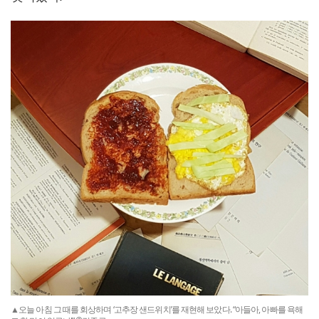
▲오늘 아침 그 때를 회상하며 ‘고추장 샌드위치’를 재현해 보았다. “아들아, 아빠를 욕해