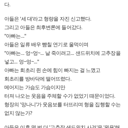
다.
아들은 '세 대'라고 형량을 자진 신고했다.
그리고 아들은 최후변론에 들어갔다.
"아빠는..."
아들은 일류 배우 뺨칠 연기로 울먹이며
"아빠는... 엉~엉~... 날 죽이려고... 샌드위치에 고추장을
넣고... 엉~엉~..."
아빠는 회초리 쥔 손에 힘이 빠지는 걸 느꼈고
회초리를 방바닥에 떨어뜨렸다.
메어지는 가슴도 가슴이지만
터져 나오는 웃음을 주체할 수가 없었기 때문이었다.
형장의 '망나니'가 웃음보를 터뜨리며 형을 집행할 수는
없지 않는가?
아들은 이후 몇 번 더 '고추장 샌드위치 사건'을 '원용'해