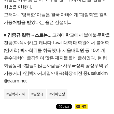
형벌을 면했다.
그러다... '영특한' 아들은 결국 아빠에게 '괘씸죄'로 걸려
가중처벌을 받았다는 슬픈 전설이...
■ 김종규 칼럼니스트는…
고려대학교에서 불어불문학을
전공(학‧석사)하고 캐나다 Laval 대학 대학원에서 불어학
(언어학) 박사학위를 취득했다. 서울대학원 등 10여 개
유수대학에 출강하여 많은 제자들을 배출하였다. 현 평
화공동체 <철들지않는사람들> 사무국장과 공정무역 유
기농커피 <김박사커피밀> 대표(확장·이전 중). salutkim
@daum.net
#
김박사커피
#
김종규
#
커피인생