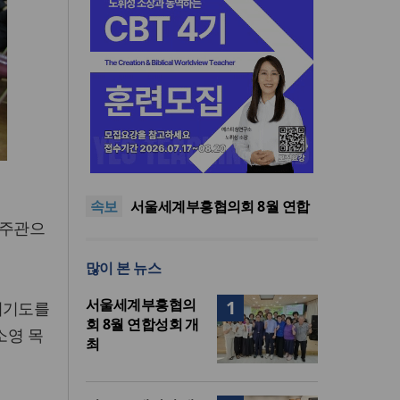
“한국 복음의 시작에는 미국보
다 먼저 일본이 있었습니다”
“기도로 시작한 스틸 美 대사,
한미동맹의 가교 되어주길”
한기연 “전쟁을 부르는 정책을
속보
중단하라”
서울세계부흥협의회 8월 연합
 주관으
성회 개최
민족복음화운동본부·한국장로
회총연합회, 2027 대성회 위해
“한국 복음의 시작에는 미국보
많이 본 뉴스
협력
다 먼저 일본이 있었습니다”
“기도로 시작한 스틸 美 대사,
한미동맹의 가교 되어주길”
서울세계부흥협의
1
회기도를
회 8월 연합성회 개
소영 목
최