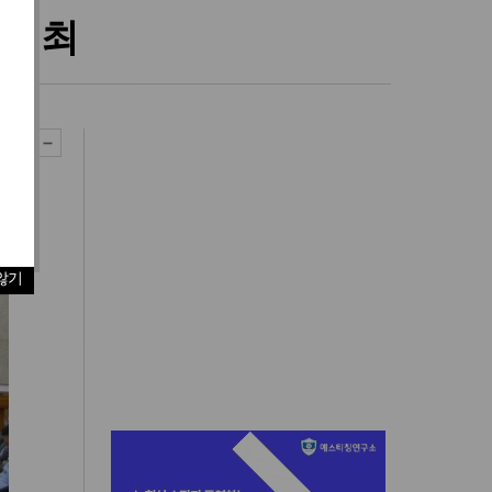
 개최
않기