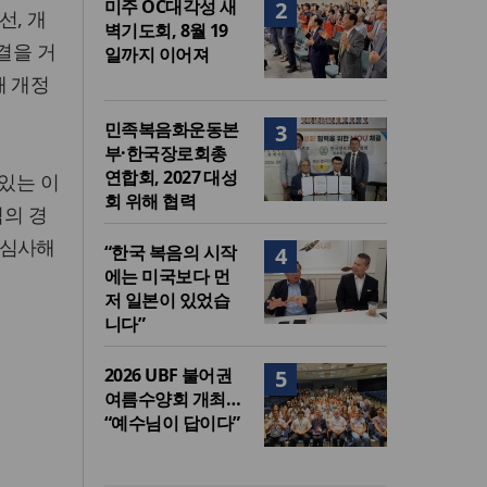
미주 OC대각성 새
2
선, 개
벽기도회, 8월 19
결을 거
일까지 이어져
해 개정
민족복음화운동본
3
부·한국장로회총
연합회, 2027 대성
 있는 이
회 위해 협력
임의 경
 심사해
“한국 복음의 시작
4
에는 미국보다 먼
저 일본이 있었습
니다”
2026 UBF 불어권
5
여름수양회 개최…
“예수님이 답이다”