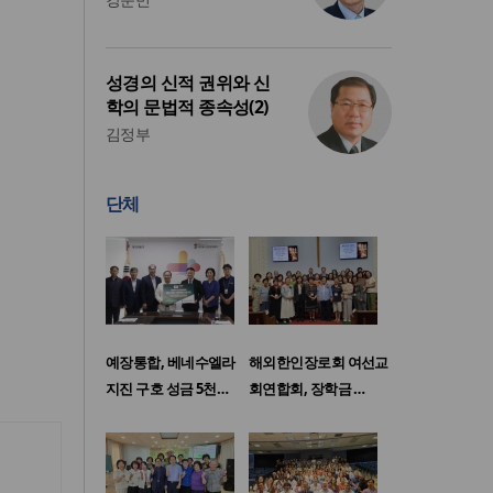
성경의 신적 권위와 신
학의 문법적 종속성(2)
김정부
단체
예장통합, 베네수엘라
해외한인장로회 여선교
지진 구호 성금 5천…
회연합회, 장학금 …