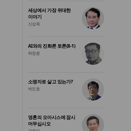
세상에서 가장 위대한
이야기
신성욱
AI와의 진화론 토론(8-1)
허정윤
소명자로 살고 있는가?
박진호
영혼의 오아시스에 잠시
머무십시오
강준민