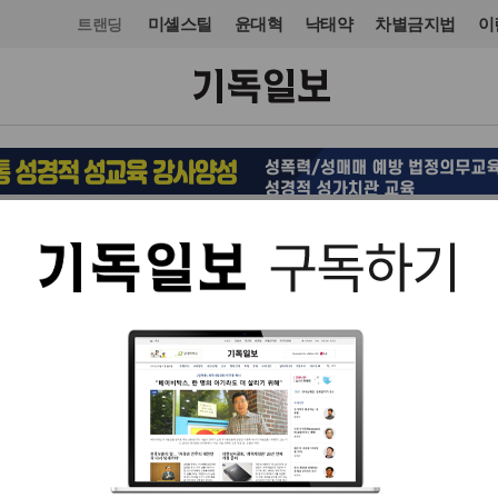
미셸스틸
윤대혁
낙태약
차별금지법
이
트랜딩
교회일반
입력 2016. 09. 08 23:53