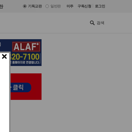
|
란
기독교판
일반판
미주
구독신청
로그인
×