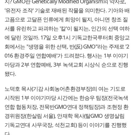
지? GMO란 Genetically Modified Organism의 약자로,
'유전자 조작' 기술로 재배된 작물을 의미한다. 기아와 배
고픔으로 고달픈 인류에게 희망이 될지, 아니면 창조 질
서를 유린하고 파괴하는 '칼'이 될지는, 인간의 선택 여하
에 달린 것일까. 17일 오후1시 기독교한국루터회 중앙교
회에서는 "생명을 위한 선택, 반(反) GMO"라는 주제로 '2
016 환경주일 연합예배'가 드려졌다. 행사는 1부 이야기
마당과 2부 연합예배, 3부 녹색교회 시상식 순으로 진행
됐다.
노덕호 목사(기감 사회농어촌환경부장)의 여는 기도로
시작된 1부 이야기마당 시간에는 한승우 팀장(전국녹색
연합 협동처장, 전묵반GMO연대 정책팀장)과 조현정 환
경위원장(한살림 서울), 안재학 목사(탈GMO 생명살림
기독교연대 사무국장, 석천교회) 등이 이야기를 진행했
다.