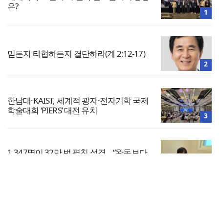
은?
1
믿든지 타협하든지 결단하라(계 2:12-17)
2
한남대·KAIST, 세계적 광자·전자기학 국제
학술대회 ‘PIERS’ 대전 유치
3
1,347명이 32만 번 펼친 성경… “완독보다
중요한 것, 다시 시작할 힘”
4
전체보기
한동대 RISE사업단, 포항 죽도시장 담은
로컬 매거진 ‘포항집’ 발간
교회일반