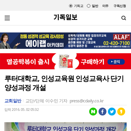
기독교
일반
미주
구독신청
루터대학교, 인성교육원 인성교육사 단기
양성과정 개설
교회일반
교단/단체
이수민 기자
press@cdaily.co.kr
입력 2016. 05. 02 05:32