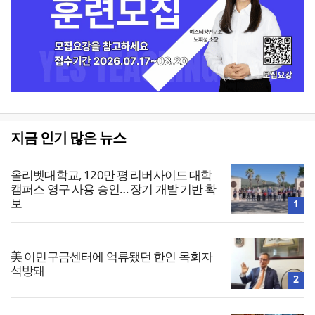
지금 인기 많은 뉴스
올리벳대학교, 120만 평 리버사이드 대학
캠퍼스 영구 사용 승인… 장기 개발 기반 확
보
1
美 이민구금센터에 억류됐던 한인 목회자
석방돼
2