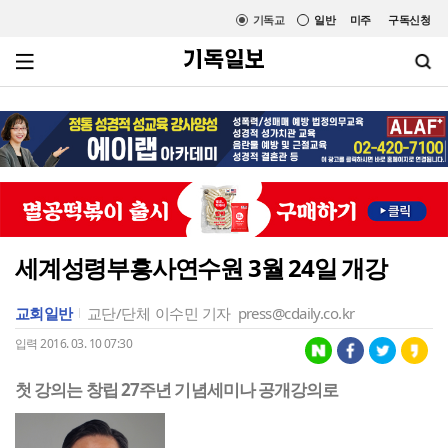
기독교
일반
미주
구독신청
세계성령부흥사연수원 3월 24일 개강
교회일반
교단/단체
이수민 기자
press@cdaily.co.kr
입력 2016. 03. 10 07:30
첫 강의는 창립 27주년 기념세미나 공개강의로