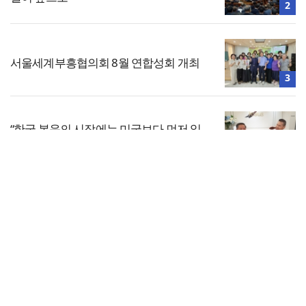
2
서울세계부흥협의회 8월 연합성회 개최
3
“한국 복음의 시작에는 미국보다 먼저 일
본이 있었습니다”
4
전체보기
한기총, 베네수엘라 지진 피해 복구 성금
1,281만원 전달
교회일반
5
교회
교회언론
회사소개
개인정보처리방침
PC버전
COPYRIGHT © 기독일보 ALL RIGHT RESERVED
인터뷰