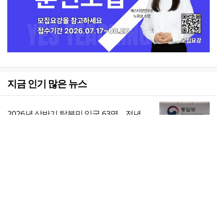
지금 인기 많은 뉴스
2026년 상반기 탈북민 입국 63명… 전년
동기 대비 34.4% 감소
1
전체보기
[독자투고] 폭염 속 90세 노점 할머니 “나
중에 물건 사드릴게요”
교회일반
2
교회
교회언론