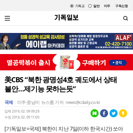
기독교
일반
미주
구독신청
美CBS “북한 광명성4호 궤도에서 상태
불안…제기능 못하는듯”
국제
미주·중남미
뉴스룸 기자
news@cdaily.co.kr
입력 2016. 02. 09 09:28
수정 2016. 02. 09 11:00
[기독일보=국제] 북한이 지난 7일(이하 한국시간) 쏘아