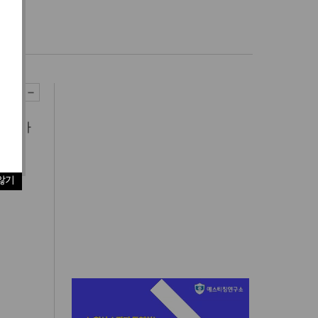
 고실마
않기