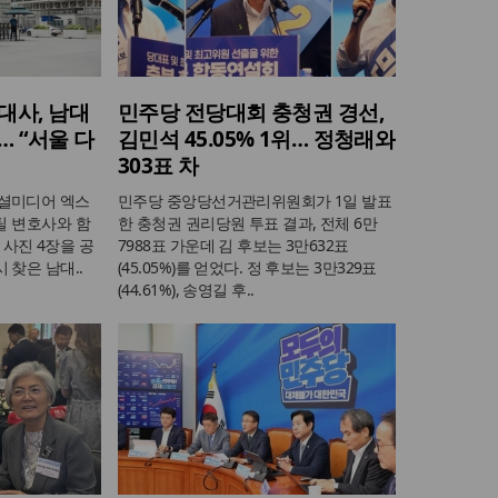
대사, 남대
민주당 전당대회 충청권 경선,
 “서울 다
김민석 45.05% 1위… 정청래와
303표 차
소셜미디어 엑스
민주당 중앙당선거관리위원회가 1일 발표
스틸 변호사와 함
한 충청권 권리당원 투표 결과, 전체 6만
사진 4장을 공
7988표 가운데 김 후보는 3만632표
 찾은 남대..
(45.05%)를 얻었다. 정 후보는 3만329표
(44.61%), 송영길 후..