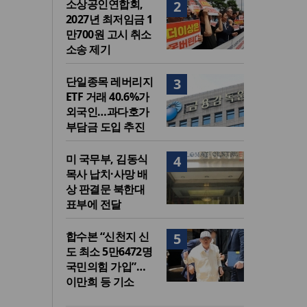
소상공인연합회,
2
2027년 최저임금 1
만700원 고시 취소
소송 제기
단일종목 레버리지
3
ETF 거래 40.6%가
외국인…과다호가
부담금 도입 추진
미 국무부, 김동식
4
목사 납치·사망 배
상 판결문 북한대
표부에 전달
합수본 “신천지 신
5
도 최소 5만6472명
국민의힘 가입”…
이만희 등 기소