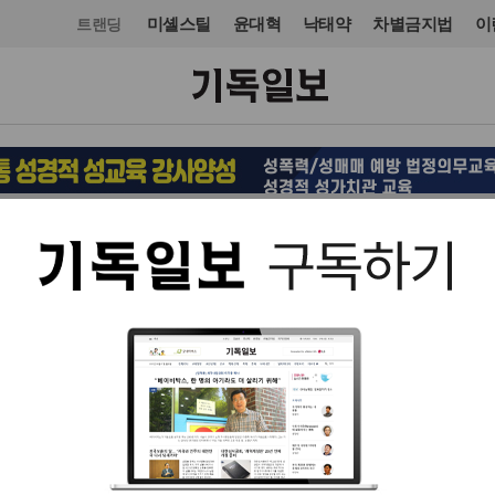
미셸스틸
윤대혁
낙태약
차별금지법
이
트랜딩
사건·사고
사건·사고
입력 2014. 07. 17 11:06