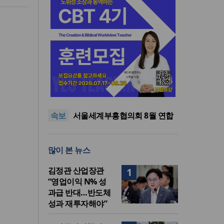
“한국 복음의 시작에는 미국보
다 먼저 일본이 있었습니다”
“기도로 시작한 스틸 美 대사,
한미동맹의 가교 되어주길”
한기연 “전쟁을 부르는 정책을
속보
중단하라”
서울세계부흥협의회 8월 연합
성회 개최
민족복음화운동본부·한국장로
회총연합회, 2027 대성회 위해
“한국 복음의 시작에는 미국보
많이 본 뉴스
협력
다 먼저 일본이 있었습니다”
“기도로 시작한 스틸 美 대사,
한미동맹의 가교 되어주길”
김정관 산업장관
1
“영업이익 N% 성
과급 반대…반도체
성과 재투자해야”