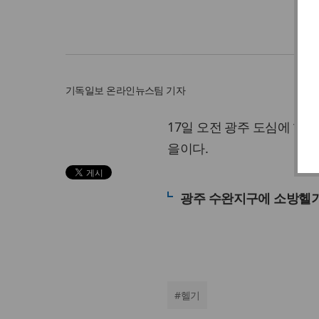
기독일보
온라인뉴스팀 기자
17일 오전 광주 도심에 헬
을이다.
광주 수완지구에 소방헬기 
#
헬기