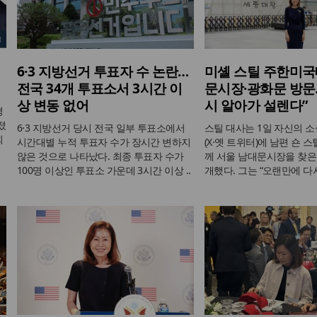
6·3 지방선거 투표자 수 논란…
미셸 스틸 주한미국
전국 34개 투표소서 3시간 이
문시장·광화문 방문…
상 변동 없어
시 알아가 설렌다”
평
졌
6·3 지방선거 당시 전국 일부 투표소에서
스틸 대사는 1일 자신의 
회
시간대별 누적 투표자 수가 장시간 변하지
(X·옛 트위터)에 남편 숀 
않은 것으로 나타났다. 최종 투표자 수가
께 서울 남대문시장을 찾은 
100명 이상인 투표소 가운데 3시간 이상 ..
개했다. 그는 “오랜만에 다시