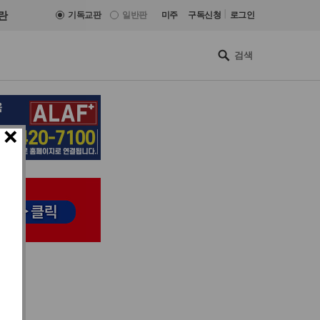
|
란
기독교판
일반판
미주
구독신청
로그인
×