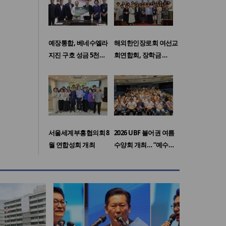
예장통합, 베네수엘라
해외한인장로회 여선교
지진 구호 성금 5천…
회연합회, 장학금 …
서울세계부흥협의회 8
2026 UBF 불어권 여름
월 연합성회 개최
수양회 개최… “예수…