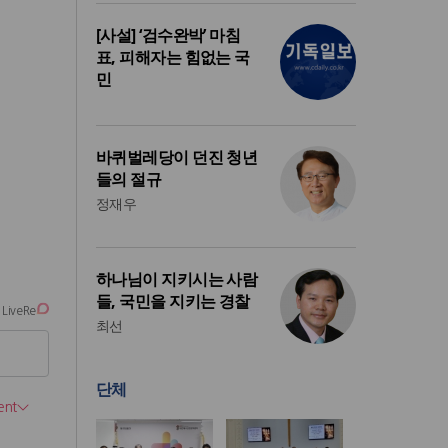
[사설] ‘검수완박’ 마침
표, 피해자는 힘없는 국
민
바퀴벌레당이 던진 청년
들의 절규
정재우
하나님이 지키시는 사람
들, 국민을 지키는 경찰
최선
단체