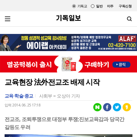
기독교
일반
미주
구독신청
교육현장 法外전교조 배제 시작
교육·학술·종교
사회부 = 오상아 기자
입력 2014. 06. 25 17:18
전교조, 조퇴투쟁으로 대정부 투쟁;진보교육감과 당국간
갈등도 우려