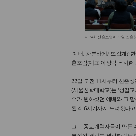
제 34회 신촌포럼이 22일 신
'예배, 차분하게? 뜨겁게?-
촌포럼(대표 이정익 목사)
22일 오전 11시부터 신촌
(서울신학대학교)는 '성결교
수가 원하셨던 예배와 그 말
된 4~6세기까지 드려졌다고
그는 종교개혁자들이 만든 
부정적 결과를 제시하기도 