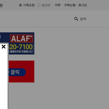
|
란
기독교판
일반판
미주
구독신청
로그인
×