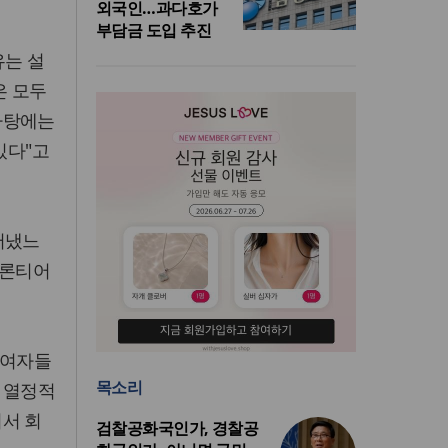
외국인…과다호가
부담금 도입 추진
유는 설
은 모두
바탕에는
있다"고
어냈느
프론티어
참여자들
목소리
 열정적
서 회
검찰공화국인가, 경찰공