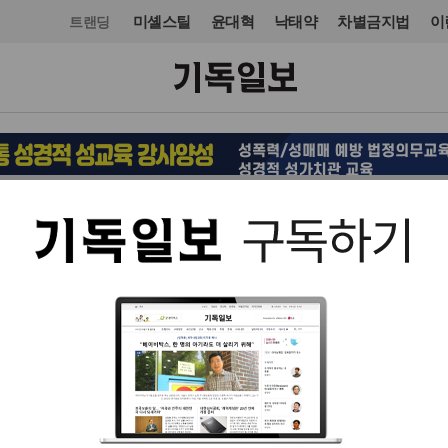
미셸스틸
윤대혁
낙태약
차별금지법
이
트랜딩
목회·신학
입력 2014. 05. 22 14:08