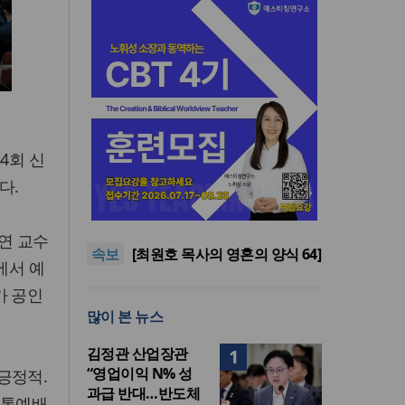
4회 신
다.
“킹스보이스오페라컴퍼니, 하
나님의 목소리로 세상에 선한
[최원호 목사의 영혼의 양식 63]
영향력을”
말씀은 같은데 왜 열매는 다를
[최원호 목사의 영혼의 양식 60]
연 교수
속보
까?
여호와의 영광이 충만하더라
[최원호 목사의 영혼의 양식 64]
에서 예
하나님이 찾으시는 열매
<8월, 작가들의 말말말>
가 공인
“킹스보이스오페라컴퍼니, 하
많이 본 뉴스
나님의 목소리로 세상에 선한
[최원호 목사의 영혼의 양식 63]
영향력을”
말씀은 같은데 왜 열매는 다를
김정관 산업장관
1
까?
“영업이익 N% 성
긍정적.
과급 반대…반도체
전통예배