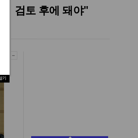
히 검토 후에 돼야"
최
않기