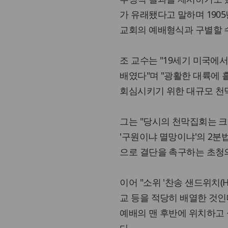
가 유래됐다고 말하며 190
교회의 예배형식과 구별할 수
조 교수는 "19세기 미국에
배였다"며 "광활한 대륙에
회심시키기 위한 대규모 천막집
그는 "당시의 천막집회는 크
'구원이냐 멸망이냐'의 2분
으로 결단을 촉구하는 초청의
이어 "소위 '찬송 샌드위치(H
교 등을 적당히 배열한 것인
예배의 맨 후반에 위치하고 설교