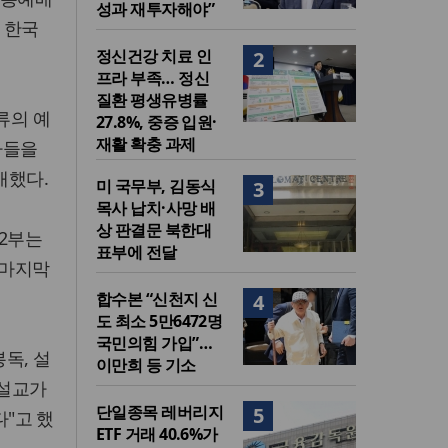
성과 재투자해야”
 한국
정신건강 치료 인
2
프라 부족… 정신
질환 평생유병률
류의 예
27.8%, 중증 입원·
재활 확충 과제
자들을
개했다.
미 국무부, 김동식
3
목사 납치·사망 배
상 판결문 북한대
 2부는
표부에 전달
 마지막
합수본 “신천지 신
4
도 최소 5만6472명
국민의힘 가입”…
봉독, 설
이만희 등 기소
 설교가
단일종목 레버리지
5
다"고 했
ETF 거래 40.6%가