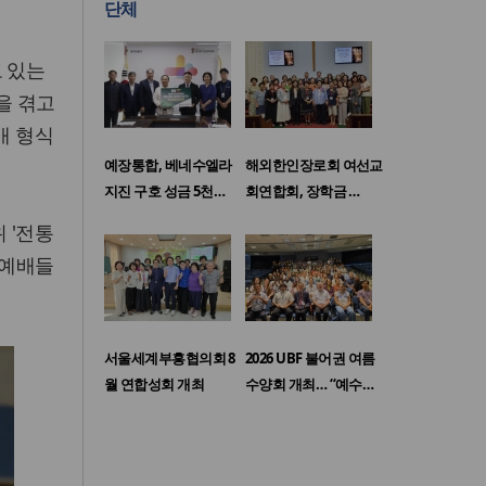
단체
 있는
을 겪고
배 형식
예장통합, 베네수엘라
해외한인장로회 여선교
지진 구호 성금 5천…
회연합회, 장학금 …
 '전통
 예배들
서울세계부흥협의회 8
2026 UBF 불어권 여름
월 연합성회 개최
수양회 개최… “예수…