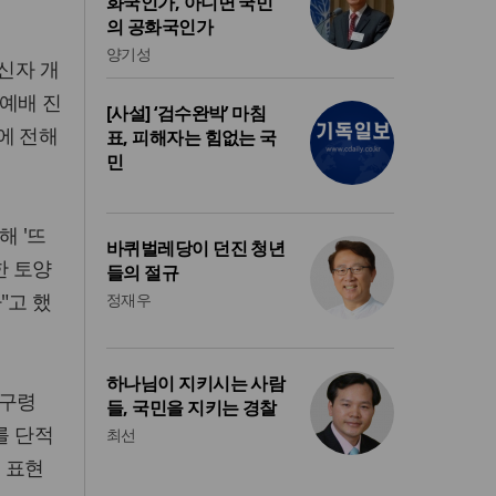
화국인가, 아니면 국민
의 공화국인가
양기성
신자 개
예배 진
[사설] ‘검수완박’ 마침
에 전해
표, 피해자는 힘없는 국
민
해 '뜨
바퀴벌레당이 던진 청년
한 토양
들의 절규
"고 했
정재우
하나님이 지키시는 사람
'구령
들, 국민을 지키는 경찰
를 단적
최선
 표현