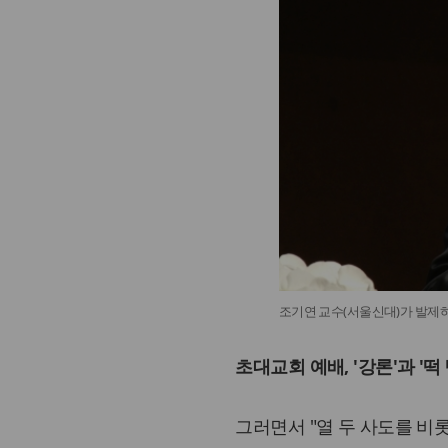
조기연 교수(서울신대)가 발제하
초대교회 예배, '강론'과 '떡
그러면서 "열 두 사도를 비