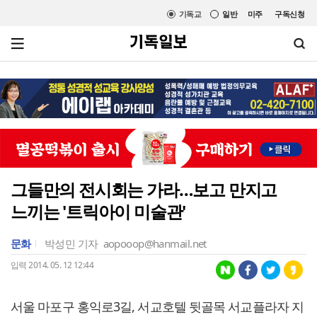
기독교
일반
미주
구독신청
그들만의 전시회는 가라…보고 만지고
느끼는 '트릭아이 미술관'
문화
박성민 기자
aopooop@hanmail.net
입력 2014. 05. 12 12:44
서울 마포구 홍익로3길, 서교호텔 뒷골목 서교플라자 지