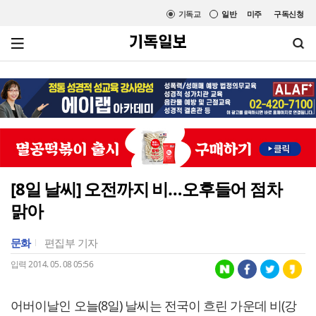
기독교
일반
미주
구독신청
[8일 날씨] 오전까지 비…오후들어 점차
맑아
문화
편집부 기자
입력 2014. 05. 08 05:56
어버이날인 오늘(8일) 날씨는 전국이 흐린 가운데 비(강