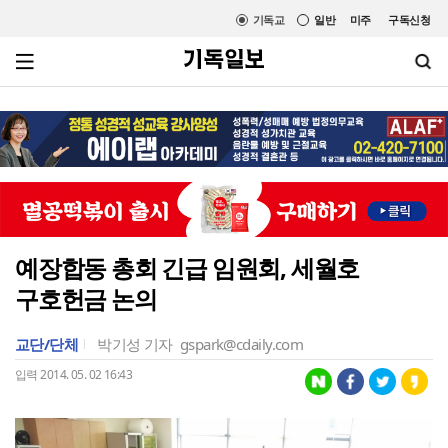
기독교
일반
미주
구독신청
예장합동 총회 긴급 임원회, 세월호
구호헌금 논의
교단/단체
박기성 기자
gspark@cdaily.com
입력 2014. 05. 02 16:43