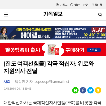
기독교
일반
미주
구독신청
[진도 여객선침몰] 각국 적십자, 위로와
지원의사 전달
사회
박성민 기자
aopooop@hanmail.net
입력 2014. 04. 18 19:43
대한적십자사는 국제적십자사연맹(IFRC)를 비롯한 각국