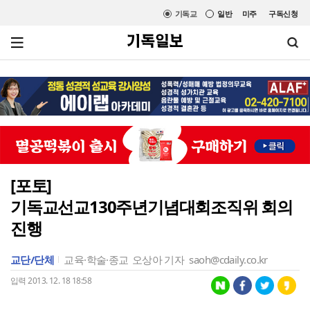
기독교
일반
미주
구독신청
[포토]
기독교선교130주년기념대회조직위 회의
진행
교단/단체
교육·학술·종교
오상아 기자
saoh@cdaily.co.kr
입력 2013. 12. 18 18:58