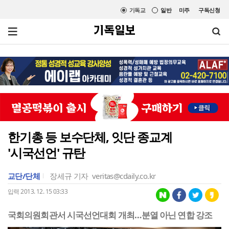
기독교
일반
미주
구독신청
한기총 등 보수단체, 잇단 종교계
'시국선언' 규탄
교단/단체
장세규 기자
veritas@cdaily.co.kr
입력 2013. 12. 15 03:33
국회의원회관서 시국선언대회 개최…분열 아닌 연합 강조