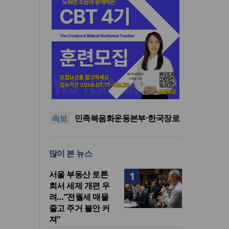
단일종목 레버리지 ETF 거래
40.6%가 외국인…과다호가부
한기연 “전쟁을 부르는 정책을
담금 도입 추진
중단하라”
서울세계부흥협의회 8월 연합
속보
성회 개최
민족복음화운동본부·한국장로
회총연합회, 2027 대성회 위해
“한국 복음의 시작에는 미국보
협력
다 먼저 일본이 있었습니다”
단일종목 레버리지 ETF 거래
많이 본 뉴스
40.6%가 외국인…과다호가부
한기연 “전쟁을 부르는 정책을
담금 도입 추진
중단하라”
서울 부동산 토론
1
회서 세제 개편 우
려…“전월세 매물
줄고 주거 불안 커
져”