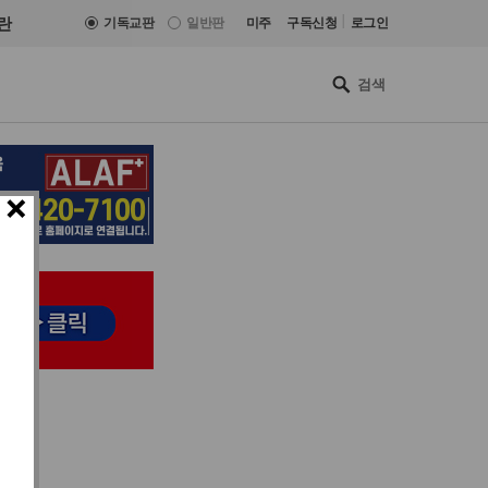
|
란
기독교판
일반판
미주
구독신청
로그인
×