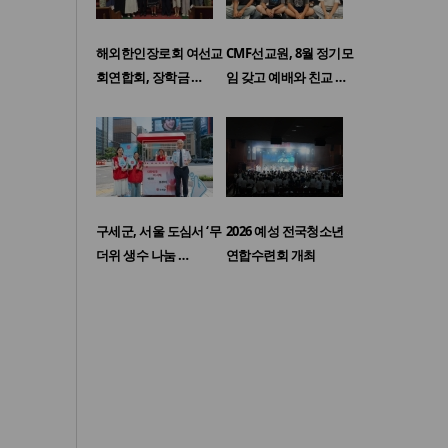
해외한인장로회 여선교
CMF선교원, 8월 정기모
회연합회, 장학금 …
임 갖고 예배와 친교 …
구세군, 서울 도심서 ‘무
2026 예성 전국청소년
더위 생수 나눔 …
연합수련회 개최