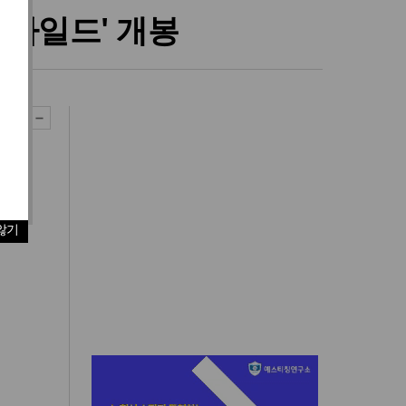
 차일드' 개봉
않기