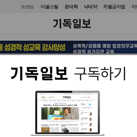
미셸스틸
윤대혁
낙태약
차별금지법
이
트랜딩
교회일반
교육·학술·종교
입력 2013. 11. 29 19:27