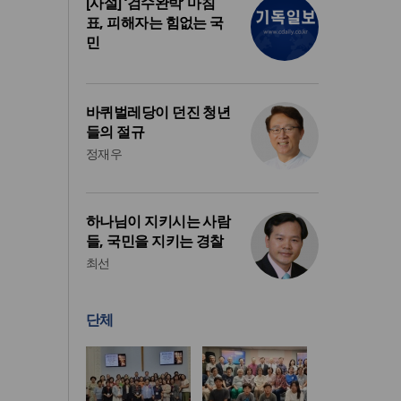
[사설] ‘검수완박’ 마침
표, 피해자는 힘없는 국
민
바퀴벌레당이 던진 청년
들의 절규
정재우
하나님이 지키시는 사람
들, 국민을 지키는 경찰
최선
단체