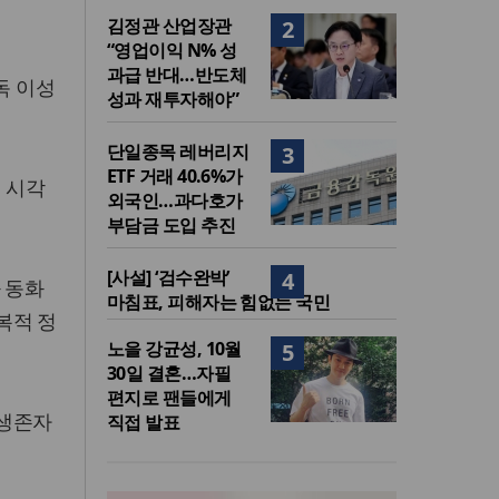
김정관 산업장관
2
“영업이익 N% 성
과급 반대…반도체
독 이성
성과 재투자해야”
단일종목 레버리지
3
ETF 거래 40.6%가
 시각
외국인…과다호가
부담금 도입 추진
[사설] ‘검수완박’
4
 동화
마침표, 피해자는 힘없는 국민
복적 정
노을 강균성, 10월
5
30일 결혼…자필
편지로 팬들에게
 생존자
직접 발표