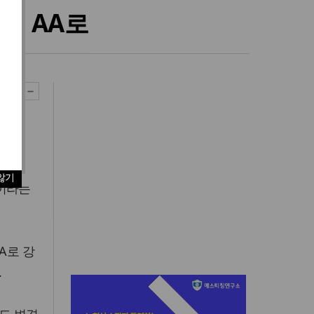
낮춰 AA로
 단계
않기
적이라는
A로 강
.