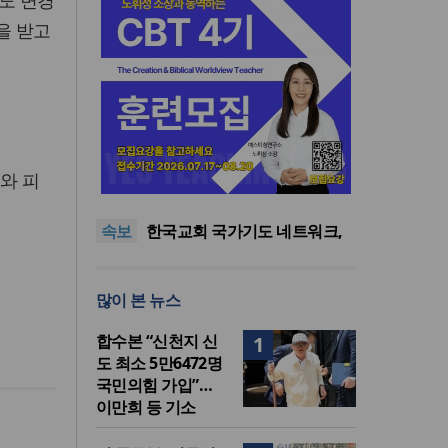
제도 변경
을 받고
한기연 “전쟁을 부르는 정책을
와 피
중단하라”
정신건강 치료 인프라 부족…
정신질환 평생유병률 27.8%,
대한민국 경찰을 품는 기도와
속보
중증 입원·재활 확충 과제
선교의 현장
한국교회 국가기도 네트워크,
‘느헤미야 연합기도회’ 시작
“기도로 시작한 스틸 美 대사,
한미동맹의 가교 되어주길”
한기연 “전쟁을 부르는 정책을
많이 본 뉴스
중단하라”
정신건강 치료 인프라 부족…
정신질환 평생유병률 27.8%,
합수본 “신천지 신
1
중증 입원·재활 확충 과제
도 최소 5만6472명
국민의힘 가입”…
이만희 등 기소