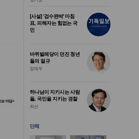
[사설] ‘검수완박’ 마침
표, 피해자는 힘없는 국
민
바퀴벌레당이 던진 청년
들의 절규
정재우
하나님이 지키시는 사람
들, 국민을 지키는 경찰
보 마당>
최선
단체