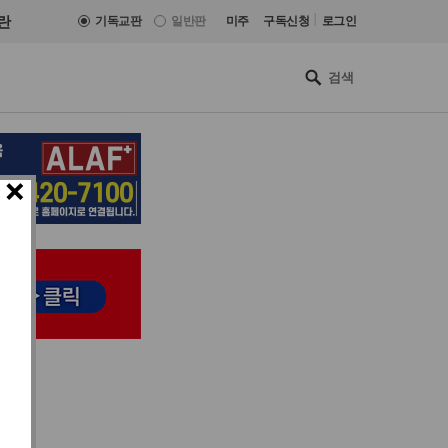
|
란
기독교판
일반판
미주
구독신청
로그인
×