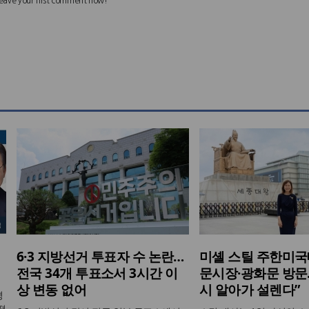
6·3 지방선거 투표자 수 논란…
미셸 스틸 주한미국
전국 34개 투표소서 3시간 이
문시장·광화문 방문…
상 변동 없어
시 알아가 설렌다”
평
졌