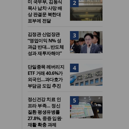
미 국무부, 김동식
2
목사 납치·사망 배
상 판결문 북한대
표부에 전달
김정관 산업장관
3
“영업이익 N% 성
과급 반대…반도체
성과 재투자해야”
단일종목 레버리지
4
ETF 거래 40.6%가
외국인…과다호가
부담금 도입 추진
정신건강 치료 인
5
프라 부족… 정신
질환 평생유병률
27.8%, 중증 입원·
재활 확충 과제