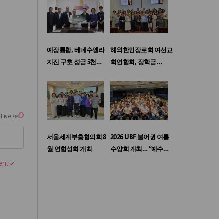
예장통합, 베네수엘라
해외한인장로회 여선교
지진 구호 성금 5천…
회연합회, 장학금 …
서울세계부흥협의회 8
2026 UBF 불어권 여름
월 연합성회 개최
수양회 개최… “예수…