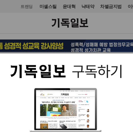
미셸스틸
윤대혁
낙태약
차별금지법
이
트랜딩
유럽
유럽
입력 2013. 11. 09 07:21