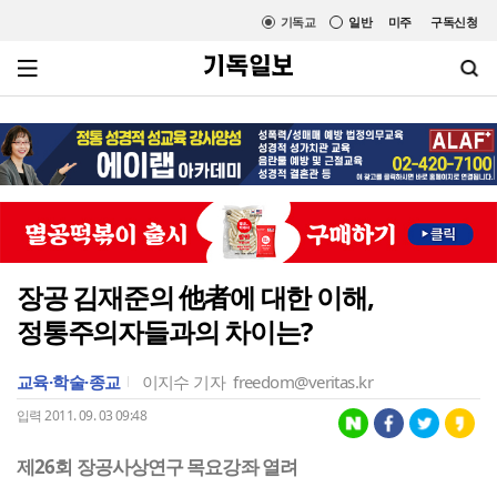
기독교
일반
미주
구독신청
장공 김재준의 他者에 대한 이해,
정통주의자들과의 차이는?
교육·학술·종교
이지수 기자
freedom@veritas.kr
입력 2011. 09. 03 09:48
제26회 장공사상연구 목요강좌 열려