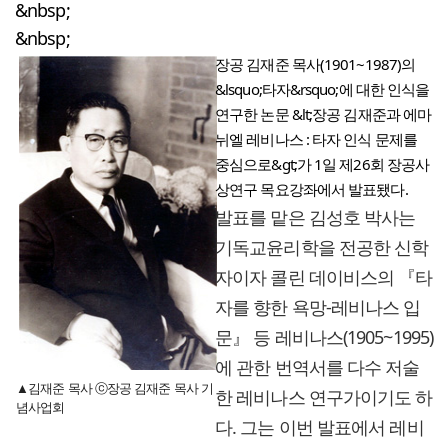
&nbsp;
&nbsp;
장공 김재준 목사(1901~1987)의
&lsquo;타자&rsquo;에 대한 인식을
연구한 논문 &lt;장공 김재준과 에마
뉘엘 레비나스 : 타자 인식 문제를
중심으로&gt;가 1일 제26회 장공사
상연구 목요강좌에서 발표됐다.
발표를 맡은 김성호 박사는
기독교윤리학을 전공한 신학
자이자 콜린 데이비스의 『타
자를 향한 욕망-레비나스 입
문』 등 레비나스(1905~1995)
에 관한 번역서를 다수 저술
▲김재준 목사 ⓒ장공 김재준 목사 기
한 레비나스 연구가이기도 하
념사업회
다. 그는 이번 발표에서 레비