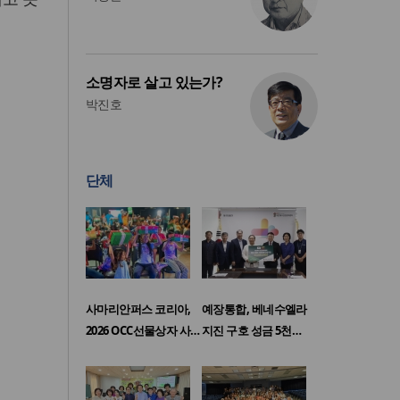
소명자로 살고 있는가?
박진호
단체
사마리안퍼스 코리아,
예장통합, 베네수엘라
2026 OCC선물상자 사…
지진 구호 성금 5천…