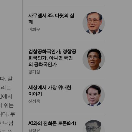
사무엘서 35. 다윗의 실
패
이희우
검찰공화국인가, 경찰공
화국인가, 아니면 국민
의 공화국인가
양기성
다. 갈
우리는
세상에서 가장 위대한
이야기
 안에서
신성욱
서 쉬는
다. 무
 하나님
AI와의 진화론 토론(8-1)
허정윤
하고 뜻