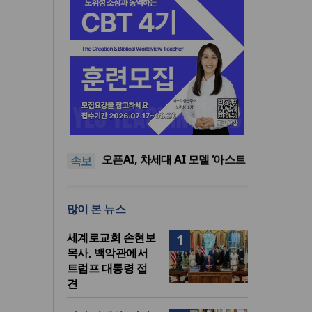
기감 이대위, 감신대 도서관에
퀴어서적 ‘별도 부스’ 마련 조치
2026년 상반기 탈북민 입국 63
명… 전년 동기 대비 34.4% 감
오픈AI, 차세대 AI 모델 ‘아스트
속보
소
라’ 일부 활동 중단… “중대한 사
김병기 의원직 제명 요구 국민
이버 공격 역량 배제 못해”
동의청원… 13개 비위 의혹 경
오세훈, 용산공원 아파트 건설
찰 수사 11개월째
관측에 재차 반대… “미래세대
기감 이대위, 감신대 도서관에
많이 본 뉴스
위한 국가적 자산”
퀴어서적 ‘별도 부스’ 마련 조치
2026년 상반기 탈북민 입국 63
명… 전년 동기 대비 34.4% 감
세계로교회 손현보
1
소
목사, 백악관에서
트럼프 대통령 접
견