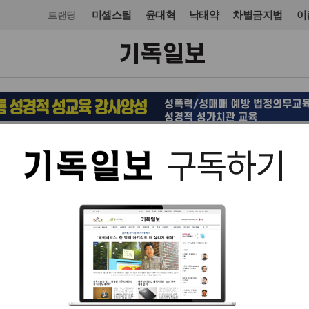
미셸스틸
윤대혁
낙태약
차별금지법
이
트랜딩
문화
도서
입력 2025. 11. 23 20:08