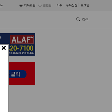
|
란
기독교판
일반판
미주
구독신청
로그인
×