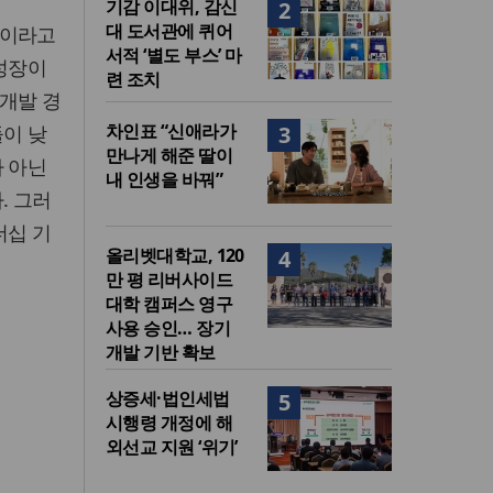
기감 이대위, 감신
2
대 도서관에 퀴어
적이라고
서적 ‘별도 부스’ 마
 성장이
련 조치
개발 경
차인표 “신애라가
들이 낮
3
만나게 해준 딸이
가 아닌
내 인생을 바꿔”
. 그러
더십 기
올리벳대학교, 120
4
만 평 리버사이드
대학 캠퍼스 영구
사용 승인… 장기
개발 기반 확보
상증세·법인세법
5
시행령 개정에 해
외선교 지원 ‘위기’