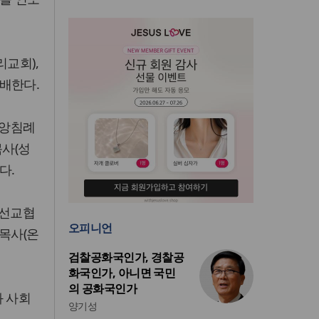
리교회),
배한다.
중앙침례
목사(성
다.
계선교협
오피니언
 목사(온
검찰공화국인가, 경찰공
화국인가, 아니면 국민
의 공화국인가
와 사회
양기성