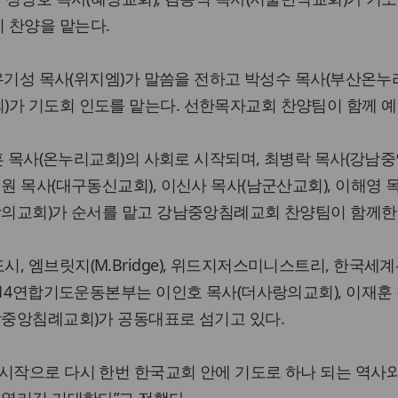
 찬양을 맡는다.
 유기성 목사(위지엠)가 말씀을 전하고 박성수 목사(부산온누
)가 기도회 인도를 맡는다. 선한목자교회 찬양팀이 함께 예
이재훈 목사(온누리교회)의 사회로 시작되며, 최병락 목사(강남
원 목사(대구동신교회), 이신사 목사(남군산교회), 이해영 
사랑의교회)가 순서를 맡고 강남중앙침례교회 찬양팀이 함께한
, 엠브릿지(M.Bridge), 위드지저스미니스트리, 한국세
 714연합기도운동본부는 이인호 목사(더사랑의교회), 이재훈
남중앙침례교회)가 공동대표로 섬기고 있다.
시작으로 다시 한번 한국교회 안에 기도로 하나 되는 역사
 열리길 기대한다”고 전했다.