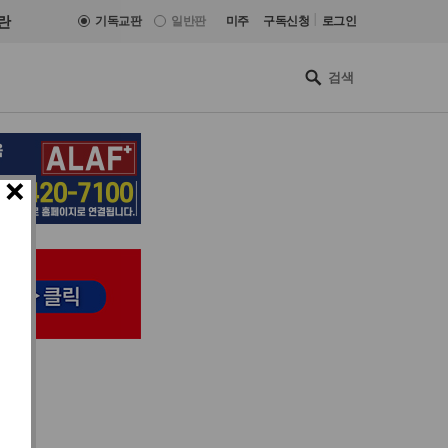
|
란
기독교판
일반판
미주
구독신청
로그인
×