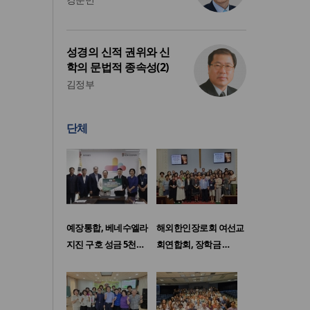
성경의 신적 권위와 신
학의 문법적 종속성(2)
김정부
단체
예장통합, 베네수엘라
해외한인장로회 여선교
지진 구호 성금 5천…
회연합회, 장학금 …