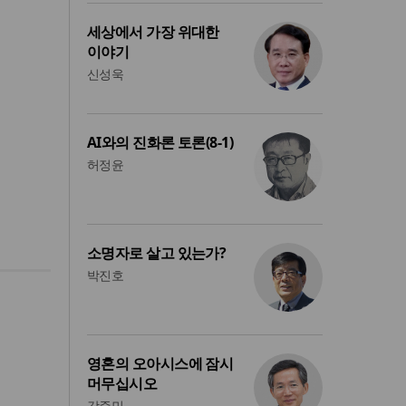
세상에서 가장 위대한
이야기
신성욱
AI와의 진화론 토론(8-1)
허정윤
소명자로 살고 있는가?
박진호
영혼의 오아시스에 잠시
머무십시오
강준민