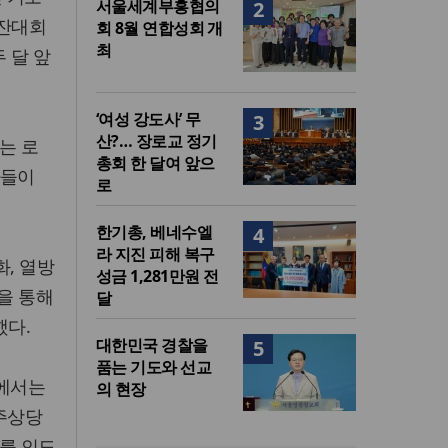
서울세계부흥협의
2
로잔대회
회 8월 연합성회 개
최
 달 앞
‘여성 강도사’ 무
3
산?… 장로교 정기
는 로
총회 한 달여 앞으
자들이
로
한기총, 베네수엘
4
라 지진 피해 복구
, 열방
성금 1,281만원 전
을 통해
달
했다.
대한민국 경찰을
5
품는 기도와 선교
)에서는
의 현장
청주상당
도를 인도