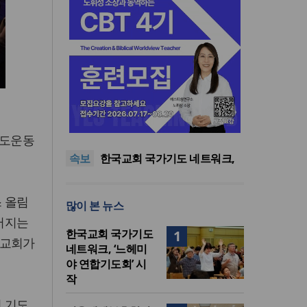
한기연 “전쟁을 부르는 정책을
중단하라”
정신건강 치료 인프라 부족…
기도운동
정신질환 평생유병률 27.8%,
대한민국 경찰을 품는 기도와
속보
중증 입원·재활 확충 과제
선교의 현장
한국교회 국가기도 네트워크,
‘느헤미야 연합기도회’ 시작
“기도로 시작한 스틸 美 대사,
한미동맹의 가교 되어주길”
한기연 “전쟁을 부르는 정책을
 올림
많이 본 뉴스
중단하라”
정신건강 치료 인프라 부족…
이어지는
정신질환 평생유병률 27.8%,
한국교회 국가기도
1
중증 입원·재활 확충 과제
국교회가
네트워크, ‘느헤미
야 연합기도회’ 시
작
진 기도