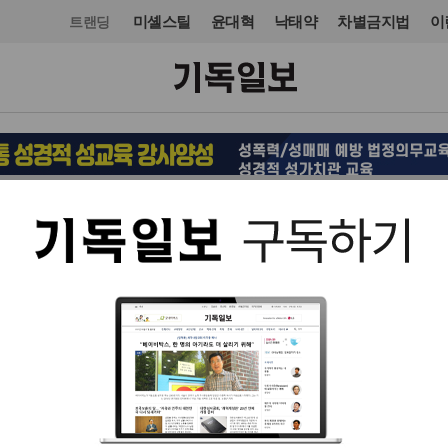
미셸스틸
윤대혁
낙태약
차별금지법
이
트랜딩
교회일반
교회
입력 2025. 07. 01 15:36