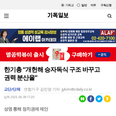
기독교
일반
미주
구독신청
한기총 “개헌해 승자독식 구조 바꾸고
권력 분산을”
교단/단체
연합기구
김진영 기자
jykim@cdaily.co.kr
입력 2025. 04. 09 17:20
성명 통해 정치권에 제안