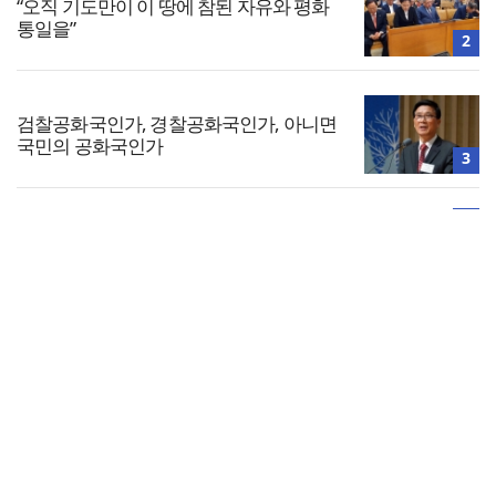
“오직 기도만이 이 땅에 참된 자유와 평화
통일을”
2
검찰공화국인가, 경찰공화국인가, 아니면
국민의 공화국인가
3
4
[사설] 극한 폭염, 교회가 ‘무더위 쉼터’ 되
어주자
전체보기
한기윤, 제4회 하계 컨퍼런스 개최… ‘노인
돌봄목회와 생명윤리’ 다룬다
교회일반
5
교회
교회언론
회사소개
개인정보처리방침
PC버전
COPYRIGHT © 기독일보 ALL RIGHT RESERVED
인터뷰