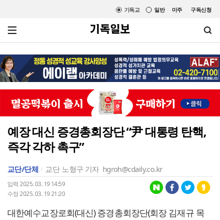
기독교
일반
미주
구독신청
예장 대신 증경총회장단 “尹 대통령 탄핵,
즉각 각하 촉구”
교단/단체
교단
노형구 기자
hgroh@cdaily.co.kr
입력 2025. 03. 19 14:59
수정 2025. 03. 19 21:20
대한예수교장로회(대신) 증경총회장단(회장 김재규 목