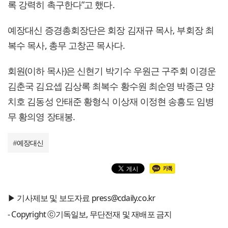
록 강력히 촉구한다”고 했다.
예장대신 증경총회장단은 회장 김재규 목사, 부회장 최
복수 목사, 총무 고창곤 목사다.
회원(이하 목사)은 신현기 박기수 우원근 구주회 이경운
김춘국 김요셉 김상록 최복수 황수원 최순영 박종근 양
치호 김동성 안태준 황형식 이상재 이정현 송흥도 임병
무 황의영 장태봉.
#
예장대신
▶ 기사제보 및 보도자료 press@cdaily.co.kr
- Copyright ⓒ기독일보, 무단전재 및 재배포 금지