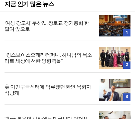
지금 인기 많은 뉴스
‘여성 강도사’ 무산?… 장로교 정기총회 한
달여 앞으로
1
“킹스보이스오페라컴퍼니, 하나님의 목소
리로 세상에 선한 영향력을”
2
美 이민구금센터에 억류됐던 한인 목회자
석방돼
3
“한국 복음의 시작에는 미국보다 먼저 일
본이 있었습니다”
4