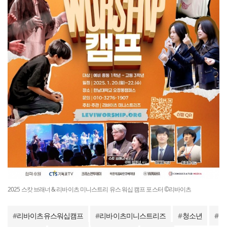
2025 스캇 브래너 & 리바이츠 미니스트리 유스 워십 캠프 포스터 ©리바이츠
#
리바이츠유스워십캠프
#
리바이츠미니스트리즈
#
청소년
#