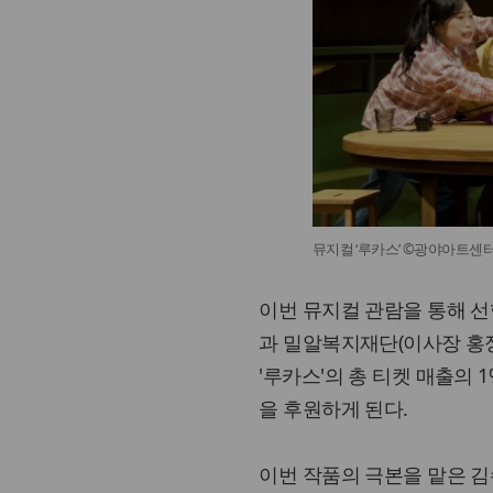
뮤지컬 ‘루카스’ ©광야아트센
이번 뮤지컬 관람을 통해 선행
과 밀알복지재단(이사장 홍
'루카스'의 총 티켓 매출의
을 후원하게 된다.
이번 작품의 극본을 맡은 김