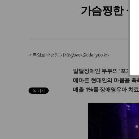
가슴찡한 실
음
기독일보
백선영 기자
(
sybaek@cdaily.co.kr
)
발달장애인 부부의 '포기없는
메마른 현대인의 마음을 촉
매출 1%를 장애영유아 치료