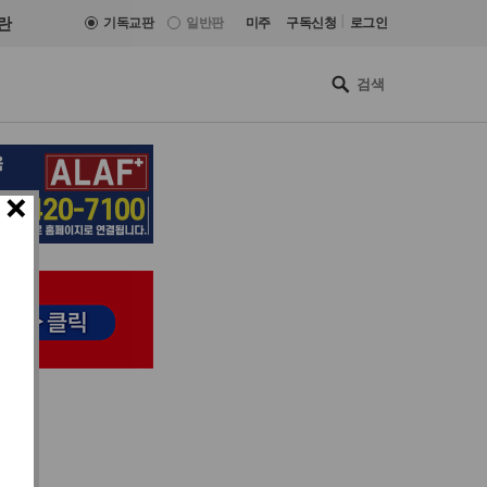
|
란
기독교판
일반판
미주
구독신청
로그인
×