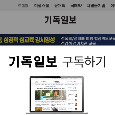
미셸스틸
윤대혁
낙태약
차별금지법
이
트랜딩
문화
전시·공연
입력 2024. 10. 08 17:25