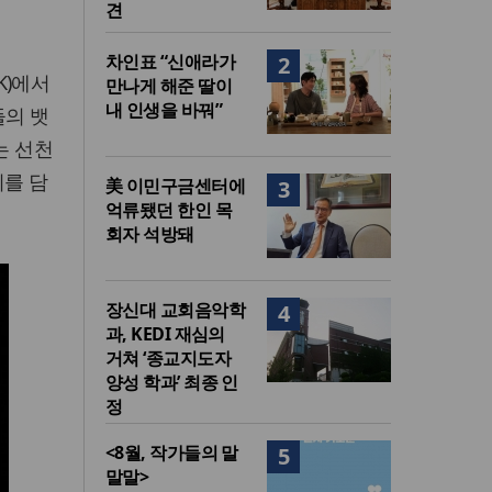
견
차인표 “신애라가
2
K)에서
만나게 해준 딸이
내 인생을 바꿔”
들의 뱃
는 선천
기를 담
美 이민구금센터에
3
억류됐던 한인 목
회자 석방돼
장신대 교회음악학
4
과, KEDI 재심의
거쳐 ‘종교지도자
양성 학과’ 최종 인
정
<8월, 작가들의 말
5
말말>