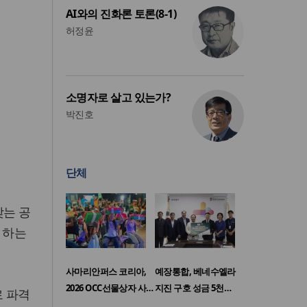
AI와의 진화론 토론(8-1)
허정윤
소명자로 살고 있는가?
박진호
단체
갖는 공
 하는
사마리안퍼스 코리아,
예장통합, 베네수엘라
2026 OCC선물상자 사…
지진 구호 성금 5천…
로 파격