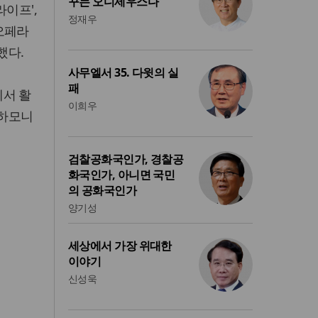
꾸는 오디세우스다
라이프',
정재우
 오페라
했다.
사무엘서 35. 다윗의 실
패
에서 활
이희우
 하모니
검찰공화국인가, 경찰공
화국인가, 아니면 국민
의 공화국인가
양기성
세상에서 가장 위대한
이야기
신성욱