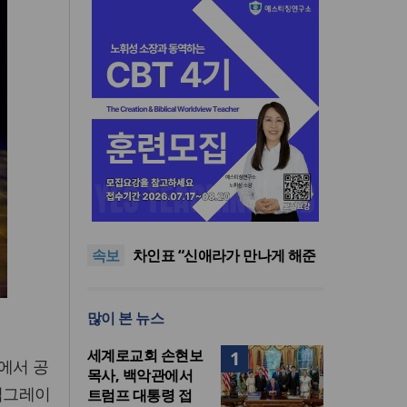
올리벳대학교, 120만 평 리버사
이드 대학 캠퍼스 영구 사용 승
세계로교회 손현보 목사, 백악
인… 장기 개발 기반 확보
관에서 트럼프 대통령 접견
한인세계선교사회(KWMF) 대
속보
표회장 이·취임식 열려
차인표 “신애라가 만나게 해준
딸이 내 인생을 바꿔”
상증세·법인세법 시행령 개정
에 해외선교 지원 ‘위기’
올리벳대학교, 120만 평 리버사
많이 본 뉴스
이드 대학 캠퍼스 영구 사용 승
세계로교회 손현보 목사, 백악
인… 장기 개발 기반 확보
관에서 트럼프 대통령 접견
세계로교회 손현보
1
에서 공
목사, 백악관에서
 업그레이
트럼프 대통령 접