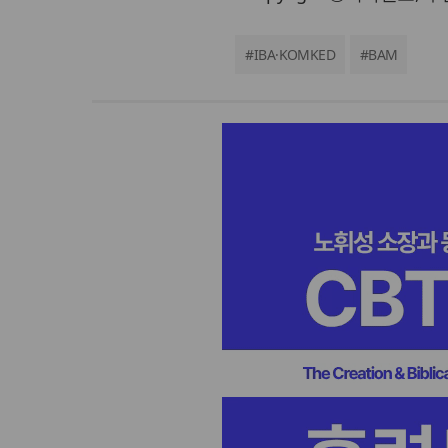
#
IBA·KOMKED
#
BAM