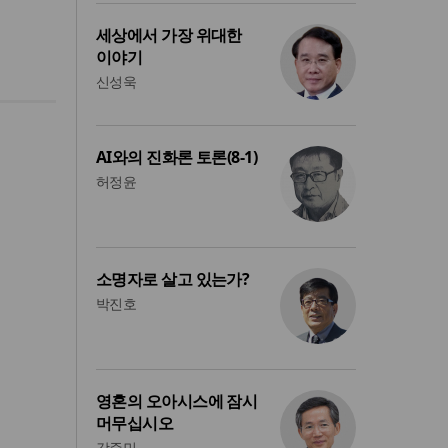
세상에서 가장 위대한
이야기
신성욱
AI와의 진화론 토론(8-1)
허정윤
소명자로 살고 있는가?
박진호
영혼의 오아시스에 잠시
머무십시오
강준민