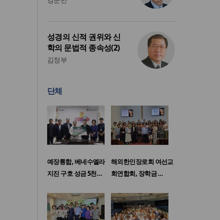
성경의 신적 권위와 신
학의 문법적 종속성(2)
김정부
단체
예장통합, 베네수엘라
해외한인장로회 여선교
지진 구호 성금 5천…
회연합회, 장학금 …