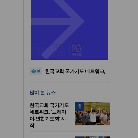
한기연 “전쟁을 부르는 정책을
중단하라”
정신건강 치료 인프라 부족…
정신질환 평생유병률 27.8%,
대한민국 경찰을 품는 기도와
속보
중증 입원·재활 확충 과제
선교의 현장
한국교회 국가기도 네트워크,
‘느헤미야 연합기도회’ 시작
“기도로 시작한 스틸 美 대사,
한미동맹의 가교 되어주길”
한기연 “전쟁을 부르는 정책을
많이 본 뉴스
중단하라”
정신건강 치료 인프라 부족…
정신질환 평생유병률 27.8%,
한국교회 국가기도
1
중증 입원·재활 확충 과제
네트워크, ‘느헤미
야 연합기도회’ 시
작