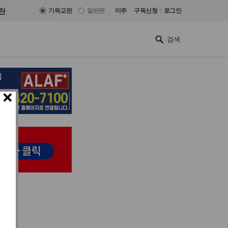
|
란
기독교판
일반판
미주
구독신청
로그인
×