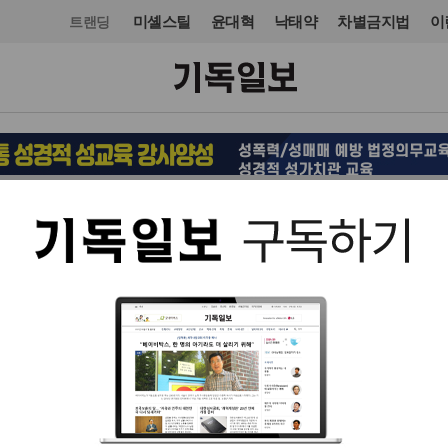
미셸스틸
윤대혁
낙태약
차별금지법
이
트랜딩
교회일반
교회
입력 2024. 10. 07 16:10