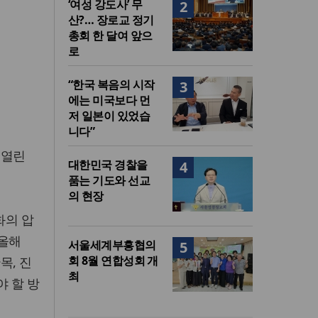
‘여성 강도사’ 무
2
산?… 장로교 정기
총회 한 달여 앞으
로
“한국 복음의 시작
3
에는 미국보다 먼
저 일본이 있었습
니다”
에 열린
대한민국 경찰을
4
품는 기도와 선교
의 현장
화의 압
“올해
서울세계부흥협의
5
회 8월 연합성회 개
목, 진
최
야 할 방