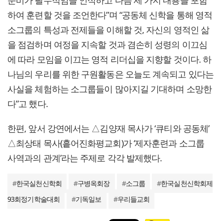
준비가 필수적임을 인식하고 다음 세 가지 내용을 포함
하여 훈련할 것을 조언한다”며 “공동체 신학을 통해 영적
소그룹의 특성과 전제들을 이해할 것, 자신의 영적인 삶
을 점검하며 여정을 지속할 것과 겸손히 성령의 이끄심
에 따라 모임을 이끄는 영적 리더십을 지향할 것이다. 하
나님의 우리를 위한 구원활동은 오늘도 계속되고 있다는
사실을 체험하는 소그룹들이 많아지길 기대하며 소망한
다”고 했다.
한편, 앞서 강연에서는 △김양재 목사가 ‘큐티와 공동체’
△최상태 목사(흩어진화평교회)가 ‘제자훈련과 소그룹
사역과의 관계’라는 주제로 각각 발제했다.
#
한국실천신학회
#
구병옥회장
#
소그룹
#
한국실천신학회제
93회정기학술대회
#
기독일보
#
우리들교회