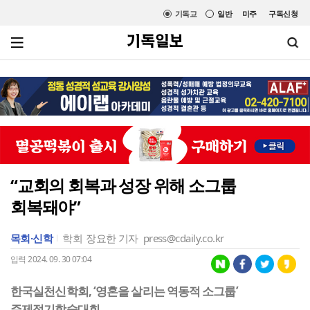
기독교
일반
미주
구독신청
“교회의 회복과 성장 위해 소그룹
회복돼야”
목회·신학
학회
장요한 기자
press@cdaily.co.kr
입력 2024. 09. 30 07:04
한국실천신학회, ‘영혼을 살리는 역동적 소그룹’
주제정기학술대회