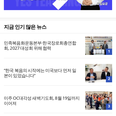
지금 인기 많은 뉴스
민족복음화운동본부·한국장로회총연합
회, 2027 대성회 위해 협력
1
“한국 복음의 시작에는 미국보다 먼저 일
본이 있었습니다”
2
미주 OC대각성 새벽기도회, 8월 19일까지
이어져
3