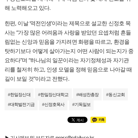
해 노력해오고 있다.
한편, 이날 ‘역전인생’이라는 제목으로 설교한 신정호 목
사는 “가장 많은 어려움과 사랑을 받았던 요셉처럼 흔들
림없는 신앙과 믿음을 가지려면 화평을 따르고, 환경을
탓하기보다 어떻게 살아가는지 어떤 사람이 되는지가 중
요하다”며 “하나님의 일꾼이라는 자기정체성과 자기관
리를 철저히 하고, 인생 모델을 정해 믿음으로 나아갈 때
길이 보일 것”이라고 전했다.
#
한일장신대
#
한일장신대학교
#
배성찬총장
#
동신교회
#
대학발전기금
#
신정호목사
#
기독일보
▶ 기사제보 및 보도자료 press@cdaily.co.kr