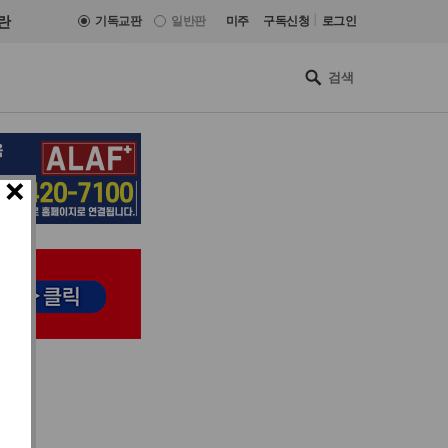
|
란
기독교판
일반판
미주
구독신청
로그인
×