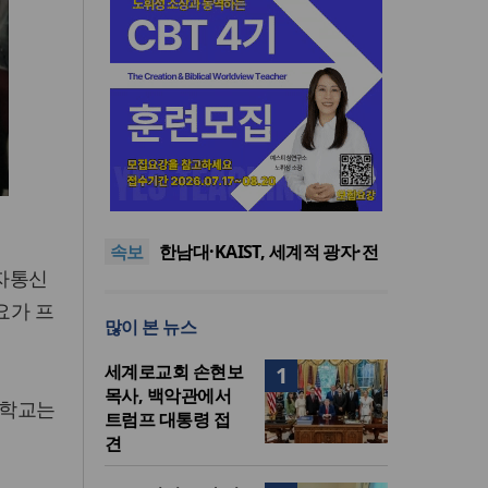
느헤미야 연합기도회, ‘왕의 기
도’로 나라·한국교회·다음세대
세기총 “자유를 지키며 하나 된
위해 합심
희망의 미래를 향하여”
한동대 RISE사업단, 포항 죽도
속보
시장 담은 로컬 매거진 ‘포항집’
한남대·KAIST, 세계적 광자·전
전자통신
발간
자기학 국제학술대회 ‘PIERS’
세계기독교 변화 속 한국 선교
대전 유치
신학의 방향은?
느헤미야 연합기도회, ‘왕의 기
요가 프
많이 본 뉴스
도’로 나라·한국교회·다음세대
세기총 “자유를 지키며 하나 된
위해 합심
희망의 미래를 향하여”
세계로교회 손현보
1
목사, 백악관에서
대학교는
트럼프 대통령 접
견