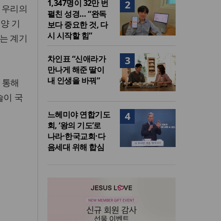
1,347명이 32만 번
2
해 우리의
펼친 성경… “완독
양 기
보다 중요한 것, 다
시 시작할 힘”
는 계기
차인표 “신애라가
3
만나게 해준 딸이
내 인생을 바꿔”
를 통해
술이 국
느헤미야 연합기도
4
회, ‘왕의 기도’로
나라·한국교회·다
음세대 위해 합심