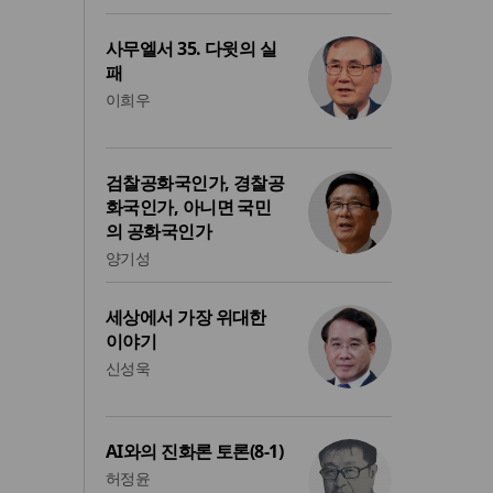
사무엘서 35. 다윗의 실
패
이희우
검찰공화국인가, 경찰공
화국인가, 아니면 국민
의 공화국인가
양기성
세상에서 가장 위대한
이야기
신성욱
AI와의 진화론 토론(8-1)
허정윤