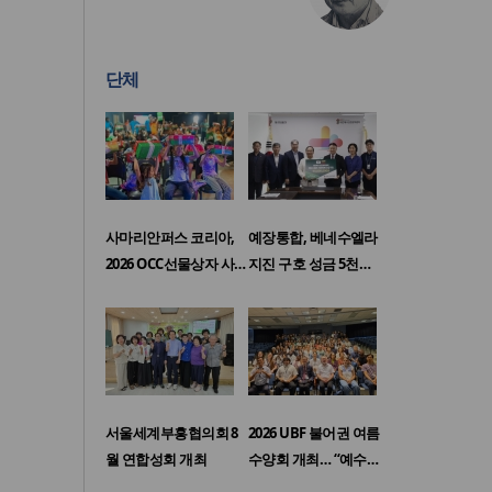
단체
사마리안퍼스 코리아,
예장통합, 베네수엘라
2026 OCC선물상자 사…
지진 구호 성금 5천…
서울세계부흥협의회 8
2026 UBF 불어권 여름
월 연합성회 개최
수양회 개최… “예수…