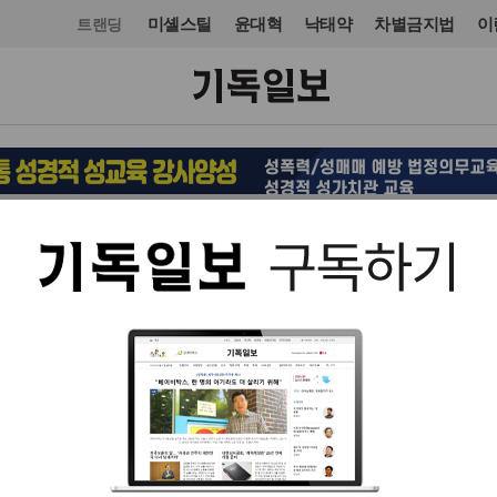
미셸스틸
윤대혁
낙태약
차별금지법
이
트랜딩
목회·신학
신학
입력 2024. 03. 03 06:29