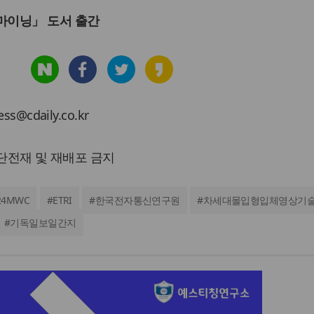
마이닝」 도서 출간
cdaily.co.kr
 무단전재 및 재배포 금지
24MWC
#
ETRI
#
한국전자통신연구원
#
차세대몰입형입체영상기
#
기독일보일간지