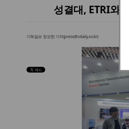
성결대, ETRI와
기독일보
장요한 기자
(
press@cdaily.co.kr
)