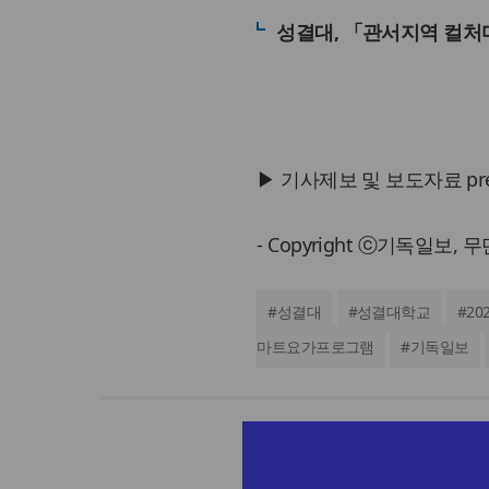
성결대, 「관서지역 컬처
▶ 기사제보 및 보도자료 press@
- Copyright ⓒ기독일보,
#
성결대
#
성결대학교
#
20
마트요가프로그램
#
기독일보