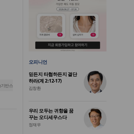
오피니언
믿든지 타협하든지 결단
하라(계 2:12-17)
술기반스
김창환
우리 모두는 귀향을 꿈
꾸는 오디세우스다
정재우